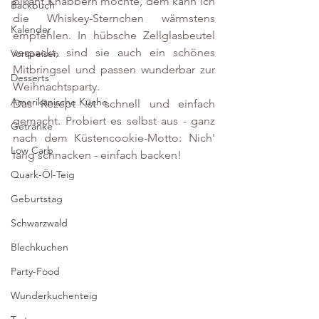
pikant Knabbern möchte, dem kann ich 
Backbuch
die Whiskey-Sternchen wärmstens 
Kalender
empfehlen. In hübsche Zellglasbeutel 
verpackt, sind sie auch ein schönes 
Vorspeisen
Mitbringsel und passen wunderbar zur 
Desserts
Weihnachtsparty.
Amerikanische Küche
Das Rezept ist schnell und einfach 
gemacht. Probiert es selbst aus - ganz 
Getränke
nach dem Küstencookie-Motto: Nich' 
Low Carb
lang schnacken - einfach backen!
Quark-Öl-Teig
Geburtstag
Schwarzwald
Blechkuchen
Party-Food
Wunderkuchenteig