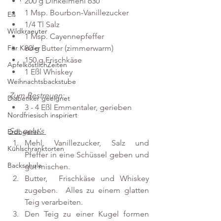
200 g Dinkelmehl 630
1 Msp. Bourbon-Vanillezucker
Eis
1/4 Tl Salz
Wildkraeuter
1 Msp. Cayennepfeffer 
80 g Butter (zimmerwarm)
Für Kinder
150 g Frischkäse
ApfelköstlichZeiten
1 Eßl Whiskey 
Weihnachtsbackstube
Zum Bestreuen:
Diabetiker geeignet
3 - 4 Eßl Emmentaler, gerieben 
Nordfriesisch inspiriert
So: geht's 
Erdbeeren
Mehl, Vanillezucker, Salz und 
Kühlschranktorten
Pfeffer in eine Schüssel geben und 
Backschule
gut mischen. 
Butter,  Frischkäse und Whiskey 
zugeben.  Alles zu einem glatten 
Teig verarbeiten.
Den Teig zu einer Kugel formen 