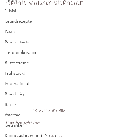
Torten
Pikante Whiskey-Sternchen
1. Mai
Grundrezepte
Pasta
Produkttests
Tortendekoration
Buttercreme
Frühstück!
International
Brandteig
Baiser
"Klick!" auf's Bild
Vatertag
Das braucht Ihr:
Getränke
Kooperationen und Presse