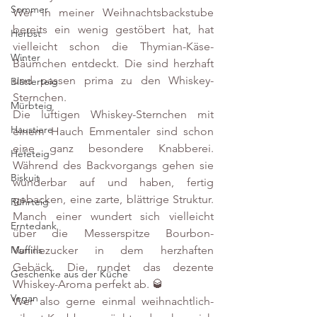
Sommer
Wer in meiner Weihnachtsbackstube 
bereits ein wenig gestöbert hat, hat 
Herbst
vielleicht schon die Thymian-Käse-
Winter
Bäumchen entdeckt. Die sind herzhaft 
und passen prima zu den Whiskey-
Blätterteig
Sternchen.
Mürbteig
Die luftigen Whiskey-Sternchen mit 
Haustiere
einem Hauch Emmentaler sind schon 
eine ganz besondere Knabberei. 
Hefeteig
Während des Backvorgangs gehen sie 
Biskuit
wunderbar auf und haben, fertig 
gebacken, eine zarte, blättrige Struktur. 
Rührteig
Manch einer wundert sich vielleicht 
Erntedank
über die Messerspitze Bourbon-
Vanillezucker in dem herzhaften 
Muffins
Gebäck. Die rundet das dezente 
Geschenke aus der Küche
Whiskey-Aroma perfekt ab. 🥃
Vegan
Wer also gerne einmal weihnachtlich-