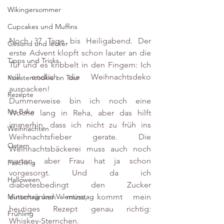
Wikingersommer
Cupcakes und Muffins
Noch 37 Tage bis Heiligabend. Der 
Gesund und lecker
erste Advent klopft schon lauter an die 
Tipps und Tricks
Tür und es kribbelt in den Fingern: Ich 
will endlich die Weihnachtsdeko 
Kuestencookie on Tour
auspacken!
Rezepte
Dummerweise bin ich noch eine 
No Bake
Woche lang in Reha, aber das hilft 
immerhin, dass ich nicht zu früh ins 
Weihnachten
Weihnachtsfieber gerate. Die 
Ostern
Weihnachtsbäckerei muss auch noch 
warten, aber Frau hat ja schon 
Fasching
vorgesorgt. Und da ich 
Halloween
diabetesbedingt den Zucker 
einschränken muss, kommt mein 
Muttertag und Valentinstag
heutiges Rezept genau richtig: 
Frühling
Whiskey-Sternchen. 