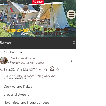
Beitrag
Alle Posts
Die Rattenbäckerin
Alle Posts
17. Nov. 2023
2 Min. Lesezeit
Whiskey-Sternchen 🥃⭐
Kuchen und Torten
Leicht pikant und luftig lecker...
Kleines und Feines
Cookies und Kekse
Brot und Brötchen
Herzhaftes und Hauptgerichte