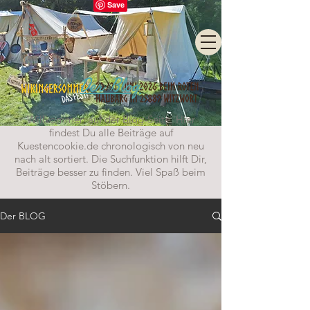
Der Blog
Willkommen auf der Blog-Seite. Hier
findest Du alle Beiträge auf
Kuestencookie.de chronologisch von neu
nach alt sortiert. Die Suchfunktion hilft Dir,
Beiträge besser zu finden. Viel Spaß beim
Stöbern.
Der BLOG