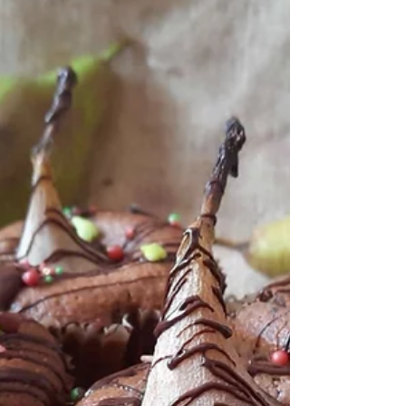
21. Okt. 2023
2 Min. Lesezeit
Grusel-Cupcakes
Unter der ganz schnell und einfach
zubereiteten "Milchmädchen-Buttercreme"
versteckt sich grüne Götterspeise und die
passt ganz prima zu ...