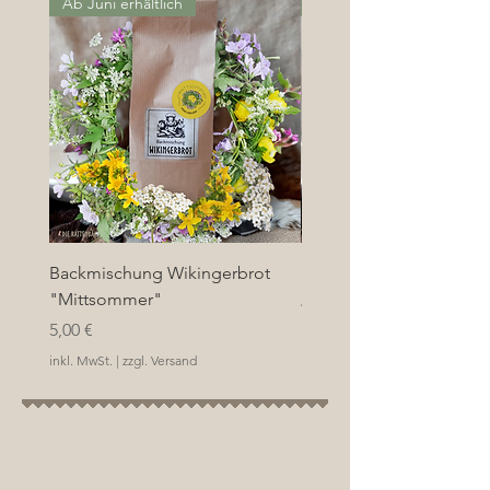
Ab Juni erhältlich
Das Original!
Backmischung Wikingerbrot
Backmischung "Wikinge
"Mittsommer"
Preis
4,50 €
Preis
5,00 €
inkl. MwSt.
inkl. MwSt.
|
zzgl. Versand