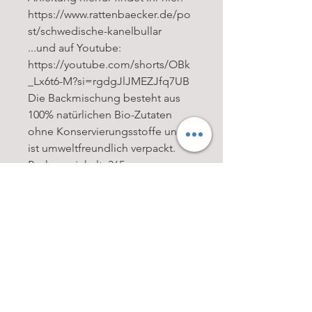
https://www.rattenbaecker.de/po
st/schwedische-kanelbullar
...und auf Youtube:
https://youtube.com/shorts/OBk
_Lx6t6-M?si=rgdgJlJMEZJfq7UB
Die Backmischung besteht aus
100% natürlichen Bio-Zutaten
ohne Konservierungsstoffe und
ist umweltfreundlich verpackt.
Packungsinhalt: 365 g,
ausreichend für 1 Julbrot.
Inhaltsstoffe: Dinkelmehl,
Rohrohrzucker, Kardamom, Zimt,
Trockenhefe, Salz
Nährwerte pro Packung:
Energie (kcal)1.281 kcal
Fett9 g
Eiweiß32 g