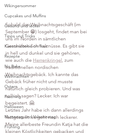
Wikingersommer
Cupcakes und Muffins
Sobald das Weihnachtsgeschäft (im 
Gesund und lecker
September 😁) losgeht, findet man bei 
Tipps und Tricks
uns im Norden in sämtlichen 
Geschäften Schmalznüsse. Es gibt sie 
Kuestencookie on Tour
in hell und dunkel und sie gehören, 
Rezepte
wie auch die 
Herrenkringel
, zum 
No Bake
traditionellen nordischen 
Weihnachtsgebäck. Ich kannte das 
Weihnachten
Gebäck früher nicht und musste 
Ostern
natürlich gleich probieren. Und was 
soll ich sagen? Lecker. Ich war 
Fasching
begeistert. 🤗
Halloween
Letztes Jahr habe ich dann allerdings 
Muttertag und Valentinstag
festgestellt: es geht noch leckerer. 
Meine allerbeste Freundin Katja hat die 
Frühling
kleinen Köstlichkeiten gebacken und 