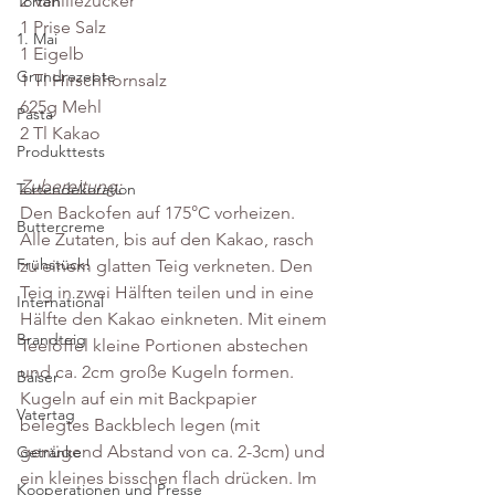
2 Vanillezucker 
Torten
1 Prise Salz
1. Mai
1 Eigelb
Grundrezepte
1 Tl Hirschhornsalz
625g Mehl
Pasta
2 Tl Kakao
Produkttests
Zubereitung:
Tortendekoration
Den Backofen auf 175°C vorheizen. 
Buttercreme
Alle Zutaten, bis auf den Kakao, rasch 
Frühstück!
zu einem glatten Teig verkneten. Den 
Teig in zwei Hälften teilen und in eine 
International
Hälfte den Kakao einkneten. Mit einem 
Brandteig
Teelöffel kleine Portionen abstechen 
und ca. 2cm große Kugeln formen. 
Baiser
Kugeln auf ein mit Backpapier 
Vatertag
belegtes Backblech legen (mit 
genügend Abstand von ca. 2-3cm) und 
Getränke
ein kleines bisschen flach drücken. Im 
Kooperationen und Presse