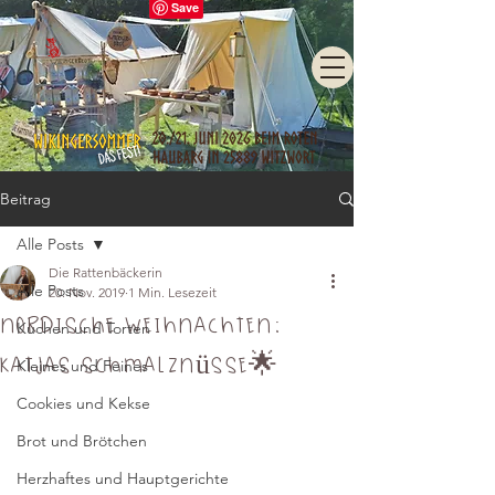
Beitrag
Alle Posts
Die Rattenbäckerin
Alle Posts
20. Nov. 2019
1 Min. Lesezeit
Nordische Weihnachten:
Kuchen und Torten
Katjas Schmalznüsse🌟
Kleines und Feines
Cookies und Kekse
Brot und Brötchen
Herzhaftes und Hauptgerichte