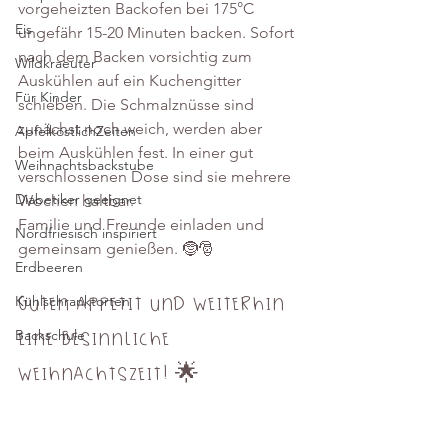
vorgeheizten Backofen bei 175°C 
Eis
ungefähr 15-20 Minuten backen. Sofort 
nach dem Backen vorsichtig zum 
Wildkraeuter
Auskühlen auf ein Kuchengitter 
Für Kinder
schieben. Die Schmalznüsse sind 
zunächst noch weich, werden aber 
ApfelköstlichZeiten
beim Auskühlen fest. In einer gut 
Weihnachtsbackstube
verschlossenen Dose sind sie mehrere 
Diabetiker geeignet
Wochen haltbar.
Familie und Freunde einladen und 
Nordfriesisch inspiriert
gemeinsam genießen. 🤶🎅
Erdbeeren
Kühlschranktorten
Guten Appetit und weiterhin 
Backschule
eine besinnliche 
Weihnachtszeit! 🌟