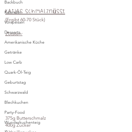
Backbuch
Katjas Schmalznüsse
Kalender
(
Ergibt 60-70 Stück)
Vorspeisen
Desserts
Zutaten:
Amerikanische Küche
Getränke
Low Carb
Quark-Öl-Teig
Geburtstag
Schwarzwald
Blechkuchen
Party-Food
375g Butterschmalz 
Wunderkuchenteig
400g Zucker