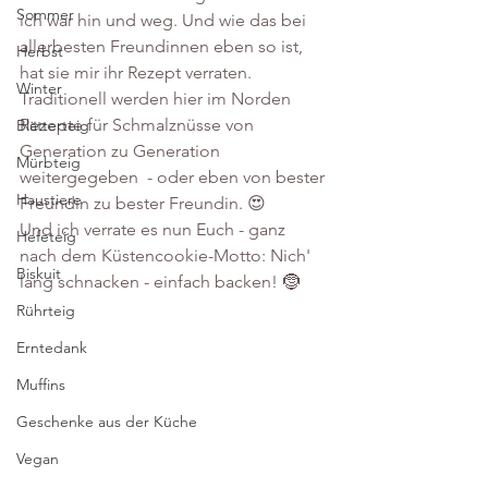
Sommer
ich war hin und weg. Und wie das bei 
allerbesten Freundinnen eben so ist, 
Herbst
hat sie mir ihr Rezept verraten. 
Winter
Traditionell werden hier im Norden 
Rezepte für Schmalznüsse von 
Blätterteig
Generation zu Generation 
Mürbteig
weitergegeben  - oder eben von bester 
Haustiere
Freundin zu bester Freundin. 😍
Und ich verrate es nun Euch - ganz 
Hefeteig
nach dem Küstencookie-Motto: Nich' 
Biskuit
lang schnacken - einfach backen! 🤶
Rührteig
Erntedank
Muffins
Geschenke aus der Küche
Vegan