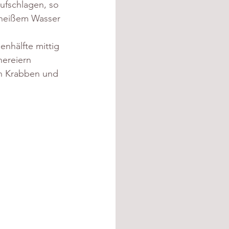
ufschlagen, so 
t heißem Wasser 
enhälfte mittig 
ereiern 
en Krabben und 