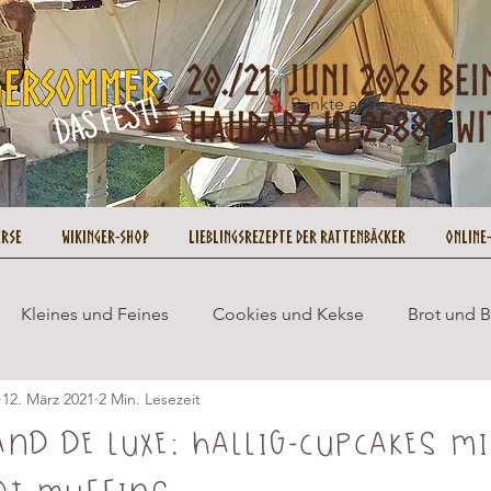
Punkte ansehen
urse
Wikinger-Shop
Lieblingsrezepte der Rattenbäcker
Online
Kleines und Feines
Cookies und Kekse
Brot und 
12. März 2021
2 Min. Lesezeit
Wikingersommer
Cupcakes und Muffins
Gesund 
nd de luxe: Hallig-Cupcakes mi
ot-Muffins
ookie on Tour
Rezepte
No Bake
Weihnachten