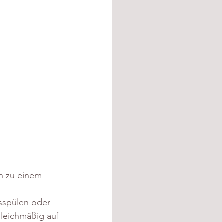
h zu einem 
sspülen oder 
leichmäßig auf 