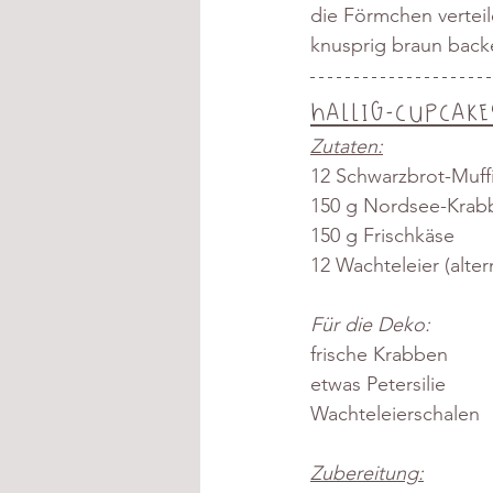
die Förmchen verteil
knusprig braun back
Hallig-Cupcake
Zutaten:
12 Schwarzbrot-Muff
150 g Nordsee-Krab
150 g Frischkäse
12 Wachteleier (alter
Für die Deko:
frische Krabben
etwas Petersilie
Wachteleierschalen
Zubereitung: