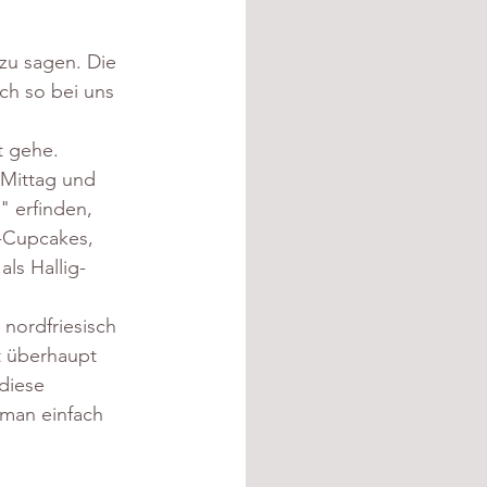
zu sagen. Die 
ch so bei uns 
t gehe. 
 Mittag und 
" erfinden, 
r-Cupcakes, 
als Hallig-
 nordfriesisch 
t überhaupt 
diese 
 man einfach 