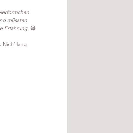
pierförmchen 
und müssten 
e Erfahrung. 
😅
 Nich' lang 