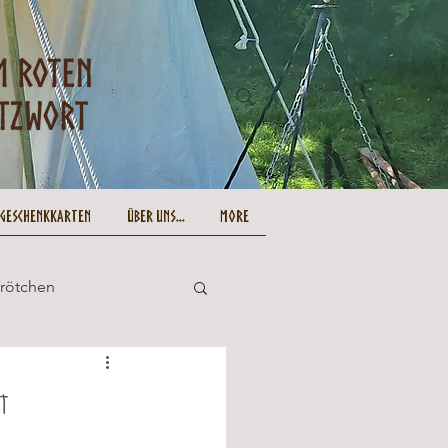
-Geschenkkarten
Über uns...
More
Brötchen
und lecker
t
Ostern