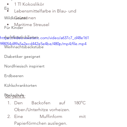
1 Tl Kokoslikör
Eis
Lebensmittelfarbe in Blau- und 
Grüntönen
Wildkraeuter
Maritime Streusel
Für Kinder
ApfelköstlichZeiten
https://video.wixstatic.com/video/a637c7_d48e161
9f8054d89a5a2ecd442e5e4be/480p/mp4/file.mp4
Weihnachtsbackstube
Diabetiker geeignet
Nordfriesisch inspiriert
Erdbeeren
Kühlschranktorten
Backschule
So geht's:
Den Backofen auf 180°C 
Ober-/Unterhitze vorheizen. 
Eine Muffinform mit 
Papierförmchen auslegen. 