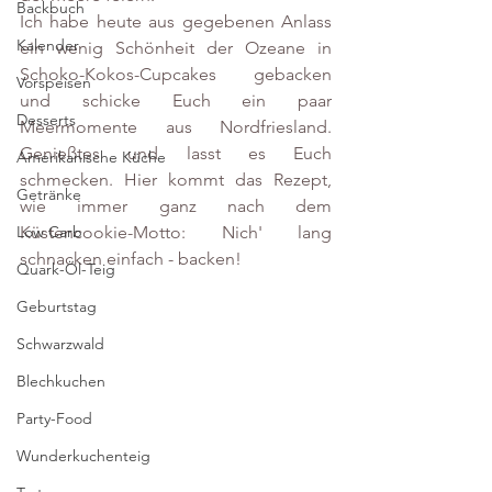
Backbuch
Ich habe heute aus gegebenen Anlass 
Kalender
ein wenig Schönheit der Ozeane in 
Schoko-Kokos-Cupcakes gebacken 
Vorspeisen
und schicke Euch ein paar 
Desserts
Meermomente aus Nordfriesland. 
Genießtes und lasst es Euch 
Amerikanische Küche
schmecken. Hier kommt das Rezept, 
Getränke
wie immer ganz nach dem 
Küstencookie-Motto: Nich' lang 
Low Carb
schnacken einfach - backen!
Quark-Öl-Teig
Geburtstag
Schwarzwald
Blechkuchen
Party-Food
Wunderkuchenteig