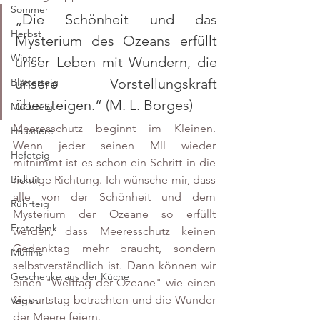
Sommer
„Die Schönheit und das 
Herbst
Mysterium des Ozeans erfüllt 
Winter
unser Leben mit Wundern, die 
unsere Vorstellungskraft 
Blätterteig
übersteigen.“ (M. L. Borges)
Mürbteig
Meeresschutz beginnt im Kleinen. 
Haustiere
Wenn jeder seinen Mll wieder 
Hefeteig
mitnimmt ist es schon ein Schritt in die 
richtige Richtung. Ich wünsche mir, dass 
Biskuit
alle von der Schönheit und dem 
Rührteig
Mysterium der Ozeane so erfüllt 
Erntedank
werden, dass Meeresschutz keinen 
Gedenktag mehr braucht, sondern 
Muffins
selbstverständlich ist. Dann können wir 
Geschenke aus der Küche
einen "Welttag der Ozeane" wie einen 
Geburtstag betrachten und die Wunder 
Vegan
der Meere feiern.