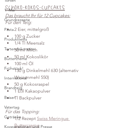
Torten
Schoko-Kokos-Cupcakes
1. Mai
Das braucht Ihr für 12 Cupcakes:
Grundrezepte
Für den Teig:
2 Eier, mittelgroß
Pasta
100 g Zucker 
Produkttests
1/4 Tl Meersalz 
Tortendekoration
50 ml Milch
50 ml Kokoslikör
Buttercreme
100 ml Öl
Frühstück!
130 g Dinkelmehl 630 (alternativ 
Weizenmehl 550)
International
50 g Kokosraspel 
Brandteig
1 Eßl Kakaopulver 
Baiser
Tl Backpulver 
Vatertag
Für das Topping:
Getränke
1/2 Rezept 
Swiss Meringue 
Buttercreme
Kooperationen und Presse