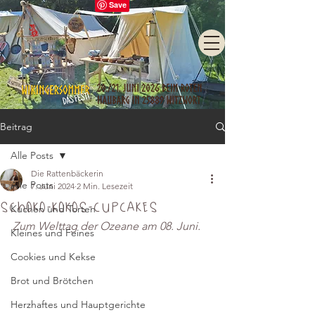
Beitrag
Alle Posts
Die Rattenbäckerin
Alle Posts
7. Juni 2024
2 Min. Lesezeit
Schoko-Kokos-Cupcakes
Kuchen und Torten
Zum Welttag der Ozeane am 08. Juni.
Kleines und Feines
Cookies und Kekse
Brot und Brötchen
Herzhaftes und Hauptgerichte