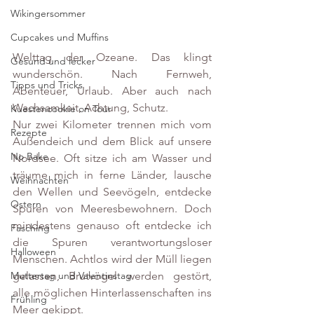
Wikingersommer
Cupcakes und Muffins
Welttag der Ozeane. Das klingt 
Gesund und lecker
wunderschön. Nach Fernweh, 
Tipps und Tricks
Abenteuer, Urlaub. Aber auch nach 
Wachsamkeit, Achtung, Schutz. 
Kuestencookie on Tour
Nur zwei Kilometer trennen mich vom 
Rezepte
Außendeich und dem Blick auf unsere 
No Bake
Nordsee. Oft sitze ich am Wasser und 
träume mich in ferne Länder, lausche 
Weihnachten
den Wellen und Seevögeln, entdecke 
Ostern
Spuren von Meeresbewohnern. Doch 
mindestens genauso oft entdecke ich 
Fasching
die Spuren verantwortungsloser 
Halloween
Menschen. Achtlos wird der Müll liegen 
gelassen, Brutvögel werden gestört, 
Muttertag und Valentinstag
alle möglichen Hinterlassenschaften ins 
Frühling
Meer gekippt. 