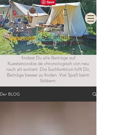
Der Blog
Willkommen auf der Blog-Seite. Hier
findest Du alle Beiträge auf
Kuestencookie.de chronologisch von neu
nach alt sortiert. Die Suchfunktion hilft Dir,
Beiträge besser zu finden. Viel Spaß beim
Stöbern.
Der BLOG