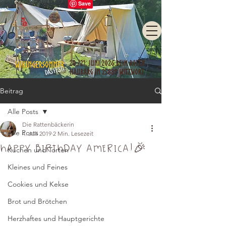
Beitrag
Alle Posts
Die Rattenbäckerin
Alle Posts
4. Juli 2019
2 Min. Lesezeit
Happy Birthday America!🎉
Kuchen und Torten
Kleines und Feines
Cookies und Kekse
Brot und Brötchen
Herzhaftes und Hauptgerichte