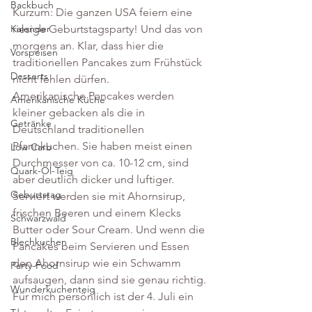
Backbuch
Kurzum: Die ganzen USA feiern eine 
Kalender
riesige Geburtstagsparty! Und das von 
morgens an. Klar, dass hier die 
Vorspeisen
traditionellen Pancakes zum Frühstück  
Desserts
nicht fehlen dürfen. 
Amerikanische Pancakes werden 
Amerikanische Küche
kleiner gebacken als die in 
Getränke
Deutschland traditionellen 
Pfannkuchen. Sie haben meist einen 
Low Carb
Durchmesser von ca. 10-12 cm, sind 
Quark-Öl-Teig
aber deutlich dicker und luftiger. 
Geburtstag
Serviert werden sie mit Ahornsirup, 
frischen Beeren und einem Klecks 
Schwarzwald
Butter oder Sour Cream. Und wenn die 
Blechkuchen
Pancakes beim Servieren und Essen 
den Ahornsirup wie ein Schwamm 
Party-Food
aufsaugen, dann sind sie genau richtig.
Wunderkuchenteig
Für mich persönlich ist der 4. Juli ein 