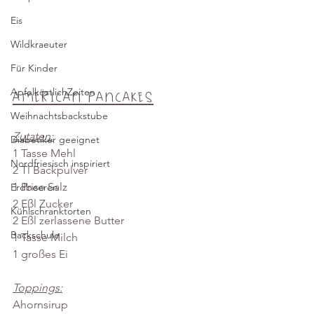
Eis
Wildkraeuter
Für Kinder
ApfelköstlichZeiten
American Pancakes
Weihnachtsbackstube
Zutaten:
Diabetiker geeignet
1 Tasse Mehl
Nordfriesisch inspiriert
2 Tl Backpulver
1 Prise Salz
Erdbeeren
2 Eßl Zucker
Kühlschranktorten
2 Eßl zerlassene Butter
Backschule
1 Tasse Milch
1 großes Ei
Toppings:
Ahornsirup