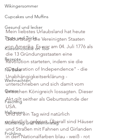
Wikingersommer
Cupcakes und Muffins
Gesund und lecker
Mein liebstes Urlaubsland hat heute 
Tipps und Tricks
Geburtstag: die Vereinigten Staaten 
von Amerika. Es war am 04. Juli 1776 als 
Kuestencookie on Tour
die 13 Gründungsstaaten eine 
Rezepte
Revolution starteten, indem sie die 
"Declaration of Independence" - die 
No Bake
Unabhängigkeitserklärung - 
Weihnachten
unterschrieben und sich damit vom 
Ostern
britischen Königreich lossagten. Dieser 
Akt gilt seither als Geburtsstunde der 
Fasching
USA. 
Halloween
Und so ein Tag wird natürlich 
ordentlich gefeiert. Überall sind Häuser 
Muttertag und Valentinstag
und Straßen mit Fahnen und Girlanden 
Frühling
in den Nationalfarben blau - weiß - rot 