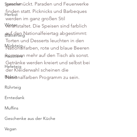
geschmückt. Paraden und Feuerwerke 
Sommer
finden statt. Picknicks und Barbeques 
Herbst
werden im ganz großen Stil 
Winter
veranstaltet. Die Speisen sind farblich 
auf den Nationalfeiertag abgestimmt: 
Blätterteig
Torten und Desserts leuchten in den 
Mürbteig
Nationalfarben, rote und blaue Beeren 
kommen mehr auf den Tisch als sonst. 
Haustiere
Getränke werden kreiert und selbst bei 
Hefeteig
der Kleiderwahl scheinen die 
Biskuit
Nationalfarben Programm zu sein. 
Rührteig
Erntedank
Muffins
Geschenke aus der Küche
Vegan