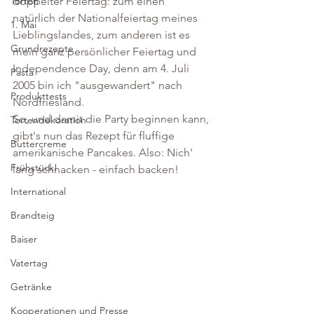
Torten
doppelter Feiertag: zum einen 
natürlich der Nationalfeiertag meines 
1. Mai
Lieblingslandes, zum anderen ist es 
Grundrezepte
mein ganz persönlicher Feiertag und 
Independence Day, denn am 4. Juli 
Pasta
2005 bin ich "ausgewandert" nach 
Produkttests
Nordfriesland. 
So, und damit die Party beginnen kann, 
Tortendekoration
gibt's nun das Rezept für fluffige 
Buttercreme
amerikanische Pancakes. Also: Nich' 
Frühstück!
lang schnacken - einfach backen!
International
Brandteig
Baiser
Vatertag
Getränke
Kooperationen und Presse