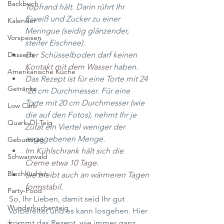
Backbuch
Topfrand hält. Darin rührt Ihr 
Eiweiß und Zucker zu einer 
Kalender
Meringue (seidig glänzender, 
Vorspeisen
steifer Eischnee).
Der Schüsselboden darf 
keinen 
Desserts
Kontakt mit dem Wasser 
haben.
Amerikanische Küche
Das Rezept ist für eine Torte mit 24 
Getränke
-26 cm Durchmesser. Für eine 
Torte mit 20 cm Durchmesser (wie 
Low Carb
die auf den Fotos), nehmt Ihr je 
Quark-Öl-Teig
Zutat ein Viertel weniger der 
angegebenen Menge.
Geburtstag
Im Kühlschrank hält sich die 
Schwarzwald
Creme etwa 10 Tage.
Blechkuchen
Sie bleibt auch an wärmeren Tagen 
formstabil.
Party-Food
So, Ihr Lieben, damit seid Ihr gut 
Wunderkuchenteig
vorbereitet und es kann losgehen. Hier 
kommt das Rezept, wie immer ganz 