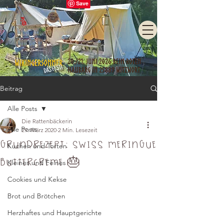
Beitrag
Alle Posts
Die Rattenbäckerin
Alle Posts
29. März 2020
2 Min. Lesezeit
Grundrezept: Swiss Meringue
Kuchen und Torten
Buttercreme 🎂
Kleines und Feines
Cookies und Kekse
Brot und Brötchen
Herzhaftes und Hauptgerichte