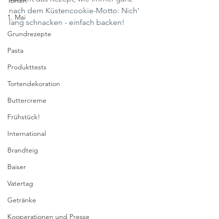
Torten
nach dem Küstencookie-Motto: Nich' 
1. Mai
lang schnacken - einfach backen!
Grundrezepte
Pasta
Produkttests
Tortendekoration
Buttercreme
Frühstück!
International
Brandteig
Baiser
Vatertag
Getränke
Kooperationen und Presse