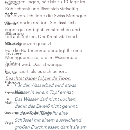
wärmeren Tagen, hält bis zu 10 Tage im 
Sommer
Kühlschrank und lässt sich vielseitig 
Herbst
einsetzen. Ich liebe die Swiss Meringue 
für Tortendekoration. Sie lässt sich 
Winter
super gut und glatt verstreichen und 
Blätterteig
toll aufspritzen. Der Kreativität sind 
kaum Grenzen gesetzt.
Mürbteig
Für die Buttercreme benötigt Ihr eine 
Haustiere
Meringuemasse, die im Wasserbad 
Hefeteig
gerührt wird. Das ist weniger 
kompliziert, als es sich anhört.
Biskuit
Beachtet dabei folgende Tipps:
Rührteig
Für das Wasserbad wird etwas 
Wasser in einem Topf erhitzt.
Erntedank
Das Wasser darf nicht kochen, 
Muffins
damit das Eiweiß nicht gerinnt. 
Geschenke aus der Küche
In den Topf hängt Ihr eine 
Schüssel mit einem ausreichend 
Vegan
großen Durchmesser, damit sie am 