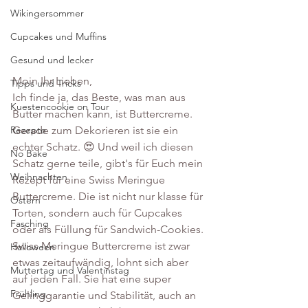
Wikingersommer
Cupcakes und Muffins
Gesund und lecker
Moin Ihr Lieben,
Tipps und Tricks
Ich finde ja, das Beste, was man aus 
Kuestencookie on Tour
Butter machen kann, ist Buttercreme. 
Gerade zum Dekorieren ist sie ein 
Rezepte
echter Schatz. 😍 Und weil ich diesen 
No Bake
Schatz gerne teile, gibt's für Euch mein 
Weihnachten
Rezept für eine Swiss Meringue 
Buttercreme. Die ist nicht nur klasse für 
Ostern
Torten, sondern auch für Cupcakes 
Fasching
oder als Füllung für Sandwich-Cookies.
Swiss Meringue Buttercreme ist zwar 
Halloween
etwas zeitaufwändig, lohnt sich aber 
Muttertag und Valentinstag
auf jeden Fall. Sie hat eine super 
Frühling
Gelinggarantie und Stabilität, auch an 