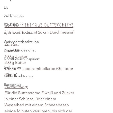
Eis
Wildkraeuter
Swiss Meringue Buttercreme
Für Kinder
(Für eine Torte mit 26 cm Durchmesser)
ApfelköstlichZeiten
Weihnachtsbackstube
Zutaten:
4 Eiweiß  
Diabetiker geeignet
100 g Zucker 
Nordfriesisch inspiriert
200 g Butter
Erdbeeren
Optional: Lebensmittelfarbe (Gel oder 
flüssig)
Kühlschranktorten
Backschule
Zubereitung:
Für die Buttercreme Eiweiß und Zucker 
in einer Schüssel über einem 
Wasserbad mit einem Schneebesen 
einige Minuten verrühren, bis sich der 