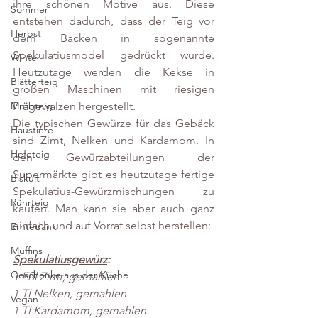
ihre schönen Motive aus. Diese 
Sommer
entstehen dadurch, dass der Teig vor 
Herbst
dem Backen in sogenannte 
Spekulatiusmodel gedrückt wurde. 
Winter
Heutzutage werden die Kekse in 
Blätterteig
großen Maschinen mit riesigen 
Prägewalzen hergestellt.
Mürbteig
Die typischen Gewürze für das Gebäck 
Haustiere
sind Zimt, Nelken und Kardamom. In 
Hefeteig
den Gewürzabteilungen der 
Supermärkte gibt es heutzutage fertige 
Biskuit
Spekulatius-Gewürzmischungen zu 
Rührteig
kaufen. Man kann sie aber auch ganz 
einfach und auf Vorrat selbst herstellen:
Erntedank
Muffins
Spekulatiusgewürz
:
Geschenke aus der Küche
1 Eßl Zimt, gemahlen 
1 Tl Nelken, gemahlen 
Vegan
1 Tl Kardamom, gemahlen 