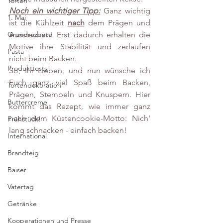
Torten
Noch ein wichtiger Tipp:
 Ganz wichtig 
1. Mai
ist die Kühlzeit 
nach
 dem Prägen und 
Ausstechen! Erst dadurch erhalten die 
Grundrezepte
Motive ihre Stabilität und zerlaufen 
Pasta
nicht beim Backen.
Produkttests
So, Ihr Lieben, und nun wünsche ich 
Euch ganz viel Spaß beim Backen, 
Tortendekoration
Prägen, Stempeln und Knuspern. Hier 
Buttercreme
kommt das Rezept, wie immer ganz 
nach dem Küstencookie-Motto: Nich' 
Frühstück!
lang schnacken - einfach backen!
International
Brandteig
Baiser
Vatertag
Getränke
Kooperationen und Presse