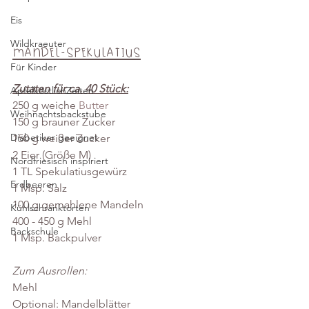
Eis
Wildkraeuter
Mandel-Spekulatius
Für Kinder
Zutaten für ca. 40 Stück:
ApfelköstlichZeiten
250 g weiche 
Butter
Weihnachtsbackstube
150 g brauner Zucker
Diabetiker geeignet
150 g weißer Zucker
2 Eier (Größe M)
Nordfriesisch inspiriert
1 TL Spekulatiusgewürz
Erdbeeren
1 Msp. Salz
100 g gemahlene Mandeln
Kühlschranktorten
400 - 450 g Mehl
Backschule
1 Msp. Backpulver
Zum Ausrollen:
Mehl
Optional: Mandelblätter