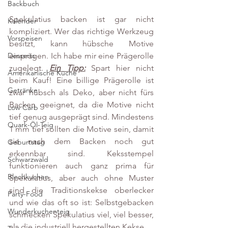
Backbuch
Spekulatius backen ist gar nicht 
Kalender
kompliziert. Wer das richtige Werkzeug 
Vorspeisen
besitzt, kann hübsche Motive 
einprägen. Ich habe mir eine Prägerolle 
Desserts
zugelegt. 
Ein Tipp:
 Spart hier nicht 
Amerikanische Küche
beim Kauf! Eine billige Prägerolle ist 
Getränke
zwar hübsch als Deko, aber nicht fürs 
Backen geeignet, da die Motive nicht 
Low Carb
tief genug ausgeprägt sind. Mindestens 
Quark-Öl-Teig
1 mm tief sollten die Motive sein, damit 
sie nach dem Backen noch gut 
Geburtstag
erkennbar sind. Keksstempel 
Schwarzwald
funktionieren auch ganz prima für 
Blechkuchen
Spekulatius, aber auch ohne Muster 
sind die Traditionskekse oberlecker 
Party-Food
und wie das oft so ist: Selbstgebacken 
Wunderkuchenteig
schmecken Spekulatius viel, viel besser, 
als die industriell hergestellten Kekse.