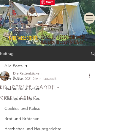
Beitrag
Alle Posts
Die Rattenbäckerin
Alle Posts
2. Dez. 2021
2 Min. Lesezeit
Knusprige Mandel-
Kuchen und Torten
Spekulatius
Kleines und Feines
Cookies und Kekse
Brot und Brötchen
Herzhaftes und Hauptgerichte