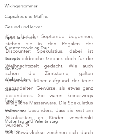
Wikingersommer
Cupcakes und Muffins
Gesund und lecker
Kaum hat der September begonnen, 
Tipps und Tricks
stehen sie in den Regalen der 
Kuestencookie on Tour
Discounter: Spekulatius. dabei ist 
dieses bildreiche Gebäck doch für die 
Rezepte
Weihnachtszeit gedacht. Wie auch 
No Bake
schon die Zimtsterne, galten 
Weihnachten
Spekulatius früher aufgrund der teuer 
gehandelten Gewürze, als etwas ganz 
Ostern
besonderes. Sie waren keineswegs 
Fasching
alltägliche Massenware. Die Spekulatius 
waren so besonders, dass sie erst am 
Halloween
Nikolaustag an Kinder verschenkt 
Muttertag und Valentinstag
wurden. 🎅
Frühling
Die Gewürzkekse zeichnen sich durch 