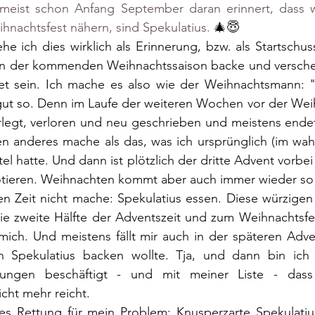
meist schon Anfang September daran erinnert, dass w
hnachtsfest nähern, sind Spekulatius. 
🎄😇
e ich dies wirklich als Erinnerung, bzw. als Startschu
in der kommenden Weihnachtssaison backe und verschenke
itet sein. Ich mache es also wie der Weihnachtsmann: "
ch gut so. Denn im Laufe der weiteren Wochen vor der Weih
erlegt, verloren und neu geschrieben und meistens endet
n anderes mache als das, was ich ursprünglich (im wahr
el hatte. Und dann ist plötzlich der dritte Advent vorbe
rotieren. Weihnachten kommt aber auch immer wieder so 
en Zeit nicht mache: Spekulatius essen. Diese würzigen
die zweite Hälfte der Adventszeit und zum Weihnachtsfes
 mich. Und meistens fällt mir auch in der späteren Advent
 Spekulatius backen wollte. Tja, und dann bin ich 
itungen beschäftigt - und mit meiner Liste - dass
cht mehr reicht. 
es Rettung für mein Problem: Knusperzarte Spekulatius