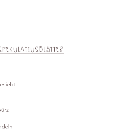
Spekulatiusblätter
esiebt
würz
ndeln