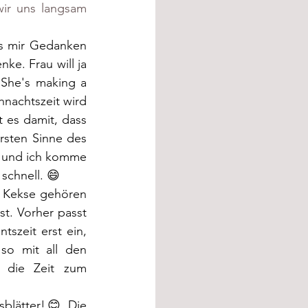
ir uns langsam 
ss mir Gedanken 
. Frau will ja 
She's making a 
nachtszeit wird 
 es damit, dass 
sten Sinne des 
i und ich komme 
schnell. 😄
 Kekse gehören 
t. Vorher passt 
szeit erst ein, 
so mit all den 
 die Zeit zum 
blätter!😊 Die 