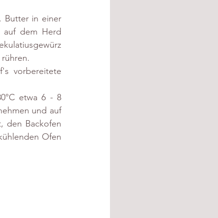
Butter in einer 
f auf dem Herd 
ulatiusgewürz 
 rühren.
s vorbereitete 
0°C etwa 6 - 8 
nehmen und auf 
, den Backofen 
kühlenden Ofen 