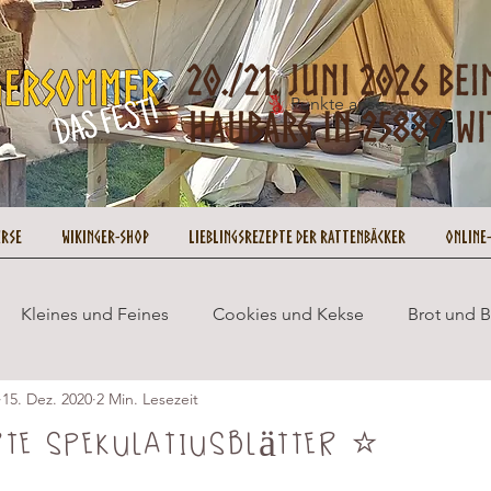
Punkte ansehen
urse
Wikinger-Shop
Lieblingsrezepte der Rattenbäcker
Online
Kleines und Feines
Cookies und Kekse
Brot und 
15. Dez. 2020
2 Min. Lesezeit
Wikingersommer
Cupcakes und Muffins
Gesund 
te Spekulatiusblätter ⭐
ookie on Tour
Rezepte
No Bake
Weihnachten