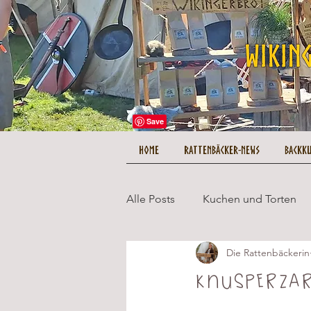
HOME
Rattenbäcker-News
Backk
Alle Posts
Kuchen und Torten
Die Rattenbäckerin
Herzhaftes und Hauptgerichte
Knusperzar
Tipps und Tricks
Kuestenc