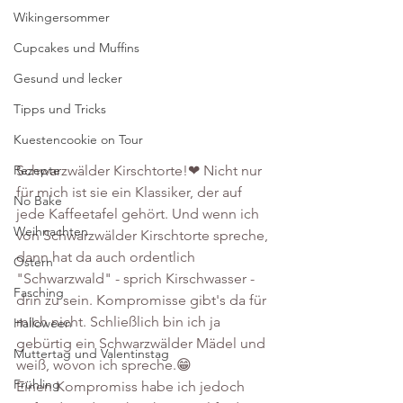
Wikingersommer
Cupcakes und Muffins
Gesund und lecker
Tipps und Tricks
Kuestencookie on Tour
Schwarzwälder Kirschtorte!❤ Nicht nur 
Rezepte
für mich ist sie ein Klassiker, der auf 
No Bake
jede Kaffeetafel gehört. Und wenn ich 
Weihnachten
von Schwarzwälder Kirschtorte spreche, 
dann hat da auch ordentlich 
Ostern
"Schwarzwald" - sprich Kirschwasser - 
Fasching
drin zu sein. Kompromisse gibt's da für 
mich nicht. Schließlich bin ich ja 
Halloween
gebürtig ein Schwarzwälder Mädel und 
Muttertag und Valentinstag
weiß, wovon ich spreche.😁
Frühling
Einen Kompromiss habe ich jedoch 