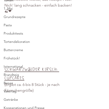
Torten
Nich' lang schnacken - einfach backen! 
1. Mai
🍒❤
Grundrezepte
Pasta
Produkttests
Tortendekoration
Buttercreme
Frühstück!
International
Schwarzwälder Kirsch 
Brandteig
Cupcakes
Baiser
(Ergibt ca. 6 bis 8 Stück - je nach 
Förmchengröße)  
Vatertag
Getränke
Kooperationen und Presse