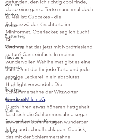
gefunden, den ich richtig cool finde, 
Sommer
da so eine ganze Torte manchmal doch 
Herbst
zu viel ist: Cupcakes - die 
Schwarzwälder Kirschtorte im 
Winter
Miniformat. Oberlecker, sag ich Euch! 
Blätterteig
😋
Und was hat das jetzt mit Nordfriesland 
Mürbteig
zu tun? Ganz einfach: In meiner 
Haustiere
wundervollen Wahlheimat gibt es eine 
Hefeteig
Sahne, mit der Ihr jede Torte und jede 
sahnige Leckerei in ein absolutes 
Biskuit
Highlight verwandelt: Die 
Rührteig
Schlemmersahne der Witzworter 
NordseeMilch eG
.
Erntedank
Durch ihren etwas höheren Fettgehalt 
Muffins
lässt sich die Schlemmersahne sogar 
Geschenke aus der Küche
an warmen Sommertagen wunderbar 
luftig und schnell schlagen. Gebäck, 
Vegan
das mit der Schlemmersahne 