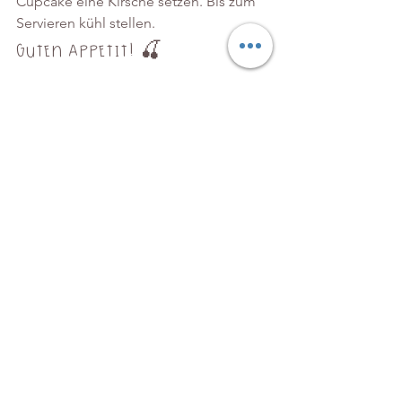
Cupcake eine Kirsche setzen. Bis zum 
Servieren kühl stellen.
Guten Appetit! 🍒
*) Die Gesetzgebung in Deutschland 
fordert die Erfüllung einer 
Kennzeichnungspflicht, wenn man in 
seinem Blog andere Seiten verlinkt - 
sprich Werbung macht. Dieser Pflicht 
komme ich hiermit nach: Dieser 
Beitrag enthält Links zu Seiten von 