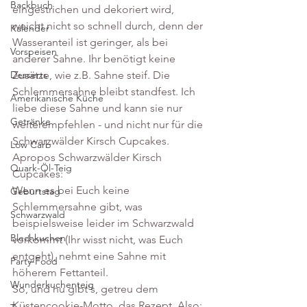
Backbuch
eingestrichen und dekoriert wird, 
weicht nicht so schnell durch, denn der 
Kalender
Wasseranteil ist geringer, als bei 
Vorspeisen
anderer Sahne. Ihr benötigt keine 
Zusätze, wie z.B. Sahne steif. Die 
Desserts
Schlemmersahne bleibt standfest. Ich 
Amerikanische Küche
liebe diese Sahne und kann sie nur 
Getränke
weiterempfehlen - und nicht nur für die 
Schwarzwälder Kirsch Cupcakes. 
Low Carb
Apropos Schwarzwälder Kirsch 
Quark-Öl-Teig
Cupcakes:
Wenn es bei Euch keine 
Geburtstag
Schlemmersahne gibt, was 
Schwarzwald
beispielsweise leider im Schwarzwald 
Blechkuchen
vorkommt (Ihr wisst nicht, was Euch 
entgeht), nehmt eine Sahne mit 
Party-Food
höherem Fettanteil.
Wunderkuchenteig
So, und nu gibt's, getreu dem 
Küstencookie-Motto, das Rezept. Also: 