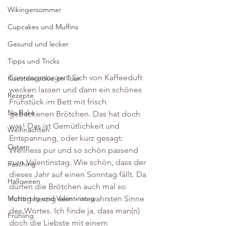
Wikingersommer
Cupcakes und Muffins
Gesund und lecker
Tipps und Tricks
Sonntagmorgen: Sich von Kaffeeduft 
Kuestencookie on Tour
wecken lassen und dann ein schönes 
Rezepte
Frühstück im Bett mit frisch 
No Bake
gebackenen Brötchen. Das hat doch 
was! Das ist Gemütlichkeit und 
Weihnachten
Entspannung, oder kurz gesagt: 
Ostern
Wellness pur und so schön passend 
zum Valentinstag. Wie schön, dass der 
Fasching
dieses Jahr auf einen Sonntag fällt. Da 
Halloween
dürfen die Brötchen auch mal so 
richtig herzig sein - im wahrsten Sinne 
Muttertag und Valentinstag
des Wortes. Ich finde ja, dass man(n) 
Frühling
doch die Liebste mit einem 