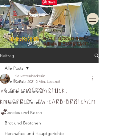
Beitrag
Alle Posts
Die Rattenbäckerin
Alle Posts
10. Feb. 2021
2 Min. Lesezeit
Valentinsfrühstück:
Kuchen und Torten
Knusprige Low-Carb-Brötchen
Kleines und Feines
💕
Cookies und Kekse
Brot und Brötchen
Herzhaftes und Hauptgerichte