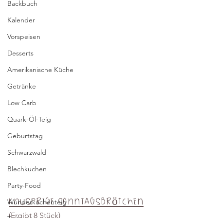
Backbuch
Kalender
Vorspeisen
Desserts
Amerikanische Küche
Getränke
Low Carb
Quark-Öl-Teig
Geburtstag
Schwarzwald
Blechkuchen
Party-Food
Knusprige Sonntagsbrötchen
Wunderkuchenteig
(Ergibt 8 Stück)