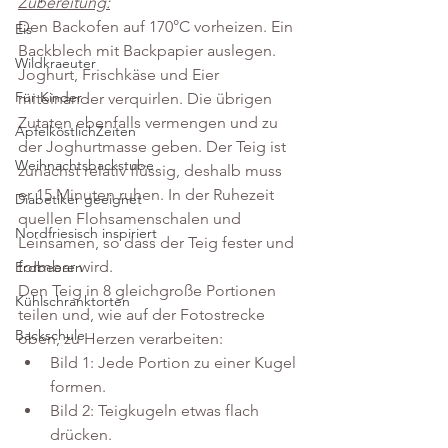
Zubereitung:
Den Backofen auf 170°C vorheizen. Ein 
Eis
Backblech mit Backpapier auslegen. 
Wildkraeuter
Joghurt, Frischkäse und Eier 
Für Kinder
miteinander verquirlen. Die übrigen 
Zutaten ebenfalls vermengen und zu 
ApfelköstlichZeiten
der Joghurtmasse geben. Der Teig ist 
Weihnachtsbackstube
zunächst relativ flüssig, deshalb muss 
er 15 Minuten ruhen. In der Ruhezeit 
Diabetiker geeignet
quellen Flohsamenschalen und 
Nordfriesisch inspiriert
Leinsamen, so dass der Teig fester und 
formbar wird.
Erdbeeren
Den Teig in 8 gleichgroße Portionen 
Kühlschranktorten
teilen und, wie auf der Fotostrecke 
Backschule
oben, zu Herzen verarbeiten: 
Bild 1: Jede Portion zu einer Kugel 
formen.
Bild 2: Teigkugeln etwas flach 
drücken.