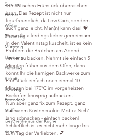
Sommer
romantischen Frühstück überraschen 
kann. Das Rezept ist nicht nur 
Herbst
figurfreundlich, da Low Carb, sondern 
Winter
auch ganz leicht. Man(n) kann das! 💝 
Wenn Ihr allerdings lieber gemeinsam 
Blätterteig
in den Valentinstag kuschelt, ist es kein 
Mürbteig
Problem die Brötchen am Abend 
Haustiere
vorher zu backen. Nehmt sie einfach 5 
Minuten früher aus dem Ofen, dann 
Hefeteig
könnt Ihr die kernigen Backwerke zum 
Biskuit
Frühstück einfach noch einmal 10 
Minuten bei 170°C im vorgeheizten 
Rührteig
Backofen knusprig aufbacken.
Erntedank
Nun aber ganz fix zum Rezept, ganz 
nach dem Küstencookie-Motto: Nich' 
Muffins
lang schnacken - einfach backen! 
Geschenke aus der Küche
Schließlich ist es nicht mehr lange bis 
Vegan
zum Tag der Verliebten. 💕