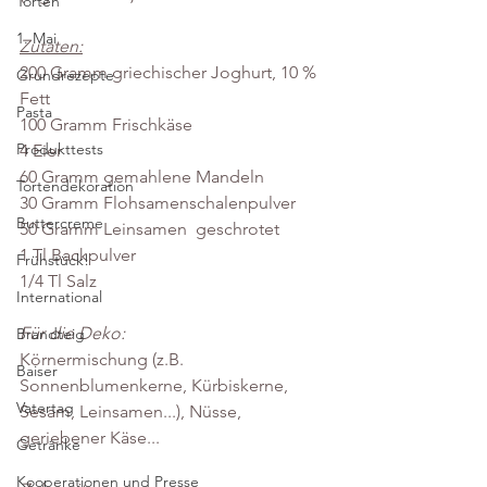
Torten
1. Mai
Zutaten:
200 Gramm griechischer Joghurt, 10 % 
Grundrezepte
Fett
Pasta
100 Gramm Frischkäse
Produkttests
4 Eier
60 Gramm gemahlene Mandeln
Tortendekoration
30 Gramm Flohsamenschalenpulver
Buttercreme
50 Gramm Leinsamen  geschrotet
1 Tl Backpulver
Frühstück!
1/4 Tl Salz
International
Für die Deko:
Brandteig
Körnermischung (z.B. 
Baiser
Sonnenblumenkerne, Kürbiskerne, 
Vatertag
Sesam, Leinsamen...), Nüsse, 
geriebener Käse...
Getränke
Kooperationen und Presse