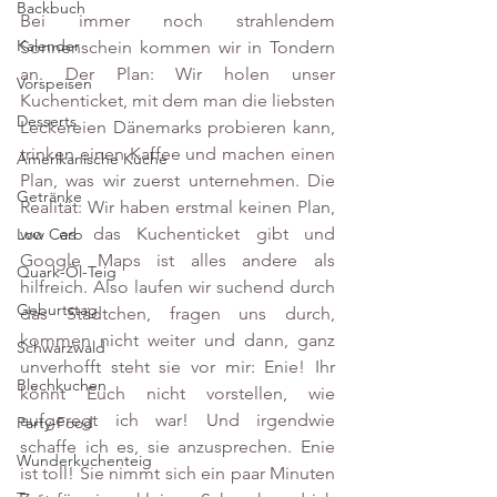
Backbuch
Bei immer noch strahlendem 
Kalender
Sonnenschein kommen wir in Tondern 
an. Der Plan: Wir holen unser 
Vorspeisen
Kuchenticket, mit dem man die liebsten 
Desserts
Leckereien Dänemarks probieren kann, 
trinken einen Kaffee und machen einen 
Amerikanische Küche
Plan, was wir zuerst unternehmen. Die 
Getränke
Realität: Wir haben erstmal keinen Plan, 
wo es das Kuchenticket gibt und 
Low Carb
Google Maps ist alles andere als 
Quark-Öl-Teig
hilfreich. Also laufen wir suchend durch 
Geburtstag
das Städtchen, fragen uns durch, 
kommen nicht weiter und dann, ganz 
Schwarzwald
unverhofft steht sie vor mir: Enie! Ihr 
Blechkuchen
könnt Euch nicht vorstellen, wie 
aufgeregt ich war! Und irgendwie 
Party-Food
schaffe ich es, sie anzusprechen. Enie 
Wunderkuchenteig
ist toll! Sie nimmt sich ein paar Minuten 