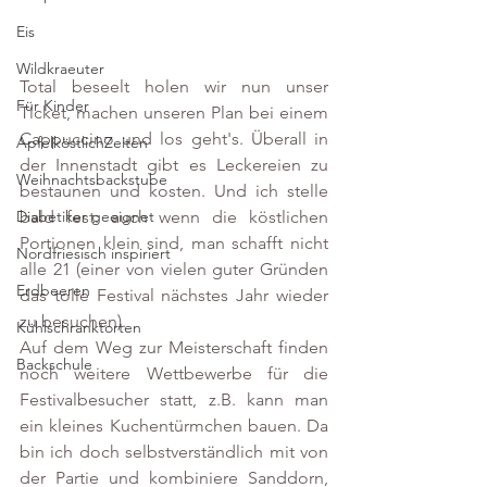
Eis
Wildkraeuter
Total beseelt holen wir nun unser 
Für Kinder
Ticket, machen unseren Plan bei einem 
Cappuccino und los geht's. Überall in 
ApfelköstlichZeiten
der Innenstadt gibt es Leckereien zu 
Weihnachtsbackstube
bestaunen und kosten. Und ich stelle 
Diabetiker geeignet
bald fest: auch wenn die köstlichen 
Portionen klein sind, man schafft nicht 
Nordfriesisch inspiriert
alle 21 (einer von vielen guter Gründen 
Erdbeeren
das tolle Festival nächstes Jahr wieder 
zu besuchen).
Kühlschranktorten
Auf dem Weg zur Meisterschaft finden 
Backschule
noch weitere Wettbewerbe für die 
Festivalbesucher statt, z.B. kann man 
ein kleines Kuchentürmchen bauen. Da 
bin ich doch selbstverständlich mit von 
der Partie und kombiniere Sanddorn, 