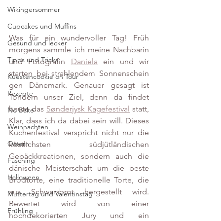
Wikingersommer
Cupcakes und Muffins
Was für ein wundervoller Tag! Früh 
Gesund und lecker
morgens sammle ich meine Nachbarin 
Tipps und Tricks
und Fotografin 
Daniela
 ein und wir 
starten bei strahlendem Sonnenschein 
Kuestencookie on Tour
gen Dänemark. Genauer gesagt ist 
Rezepte
Tondern unser Ziel, denn da findet 
heute das 
Sønderjysk Kagefestival
 statt, 
No Bake
Klar, dass ich da dabei sein will. Dieses 
Weihnachten
Kuchenfestival verspricht nicht nur die 
Ostern
köstlichsten südjütländischen 
Gebäckkreationen, sondern auch die 
Fasching
dänische Meisterschaft um die beste 
Halloween
Brödtorte, eine traditionelle Torte, die 
aus Schwarzbrot hergestellt wird. 
Muttertag und Valentinstag
Bewertet wird von einer 
Frühling
hochdekorierten Jury und ein 