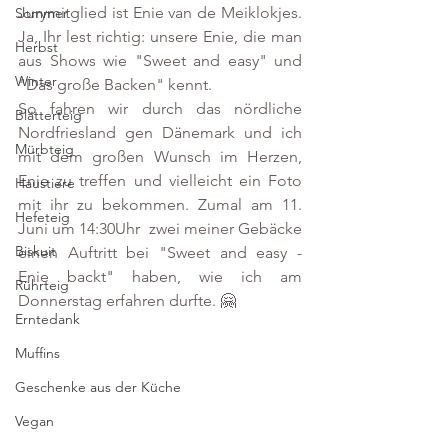
Jurymitglied ist Enie van de Meiklokjes. 
Sommer
Ja, Ihr lest richtig: unsere Enie, die man 
Herbst
aus Shows wie "Sweet and easy" und 
Winter
"Das große Backen" kennt.
So fahren wir durch das nördliche 
Blätterteig
Nordfriesland gen Dänemark und ich 
Mürbteig
mit dem großen Wunsch im Herzen, 
Enie zu treffen und vielleicht ein Foto 
Haustiere
mit ihr zu bekommen. Zumal am 11. 
Hefeteig
Juni um 14:30Uhr  zwei meiner Gebäcke 
Biskuit
einen Auftritt bei "Sweet and easy - 
Enie backt" haben, wie ich am 
Rührteig
Donnerstag erfahren durfte. 🤗
Erntedank
Muffins
Geschenke aus der Küche
Vegan