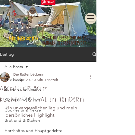
Beitrag
Alle Posts
Die Rattenbäckerin
Alle Posts
30. Apr. 2022
3 Min. Lesezeit
Abenteuer beim
Kuchen und Torten
Kuchenfestival in Tondern
Kleines und Feines
Ein unvergesslicher Tag und mein 
Cookies und Kekse
persönliches Highlight.
Brot und Brötchen
Herzhaftes und Hauptgerichte