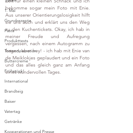
Torten
Zeit für einen kleinen Schnack und ich 
bekomme sogar mein Foto mit Enie. 
1. Mai
Aus unserer Orientierungslosigkeit hilft 
Grundrezepte
sie uns auch und erklärt uns den Weg 
zu den Kuchentickets. Okay, ich hab in 
Pasta
meiner Freude und Aufregung 
Produkttests
vergessen, nach einem Autogramm zu 
fragen, aber hey! - ich hab mit Enie van 
Tortendekoration
de Meiklokjes geplaudert und ein Foto 
Buttercreme
und das alles gleich ganz am Anfang 
Frühstück!
eines wundervollen Tages.
International
Brandteig
Baiser
Vatertag
Getränke
Kooperationen und Presse