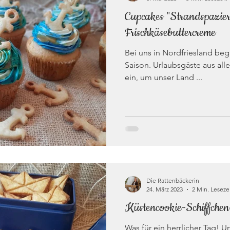
Cupcakes "Strandspazie
Frischkäsebuttercreme
Bei uns in Nordfriesland beg
Saison. Urlaubsgäste aus all
ein, um unser Land ...
Die Rattenbäckerin
24. März 2023
2 Min. Leseze
Küstencookie-Schiffchen
Was für ein herrlicher Tag! U