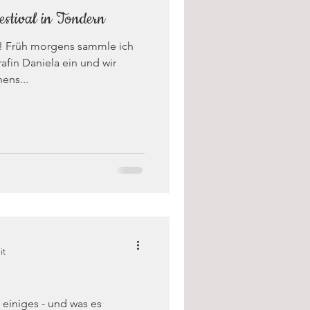
estival in Tondern
g! Früh morgens sammle ich
fin Daniela ein und wir
ens...
it
o einiges - und was es