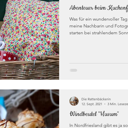
Abenteuer beim Kuchenf
Was für ein wundervoller Ta
meine Nachbarin und Fotogra
starten bei strahlendem Sonn
Die Rattenbäckerin
12. Sept. 2021
3 Min. Leseze
Windbeutel "Husum"
In Nordfriesland gibt es ja s