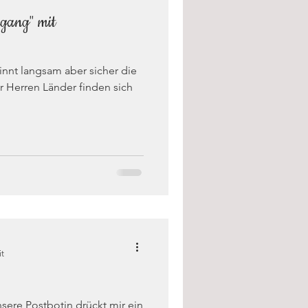
rgang" mit
innt langsam aber sicher die
er Herren Länder finden sich
it
nsere Postbotin drückt mir ein