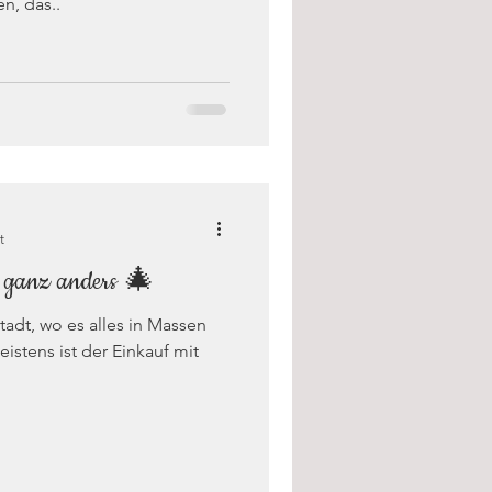
n, das..
t
l ganz anders 🎄
adt, wo es alles in Massen
istens ist der Einkauf mit