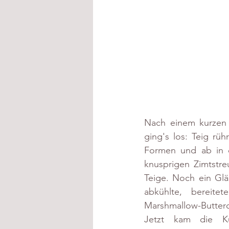
Nach einem kurzen 
ging's los: Teig rüh
Formen und ab in d
knusprigen Zimtstre
Teige. Noch ein Glä
abkühlte, bereite
Marshmallow-Butter
Jetzt kam die Kür