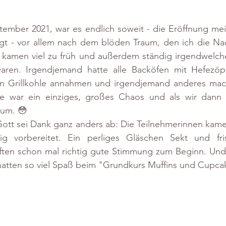
tember 2021, war es endlich soweit - die Eröffnung mei
egt - vor allem nach dem blöden Traum, den ich die Nac
 kamen viel zu früh und außerdem ständig irgendwelche 
aren. Irgendjemand hatte alle Backöfen mit Hefezöpf
on Grillkohle annahmen und irgendjemand anderes mach
he war ein einziges, großes Chaos und als wir dann 
 um. 😳
f Gott sei Dank ganz anders ab: Die Teilnehmerinnen kame
rtig vorbereitet. Ein perliges Gläschen Sekt und fr
ften schon mal richtig gute Stimmung zum Beginn. Und d
hatten so viel Spaß beim "Grundkurs Muffins und Cupca