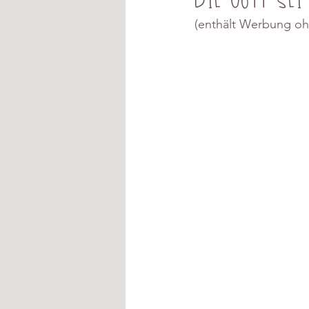
(enthält Werbung oh
Fasching
Halloween
Blätterteig
Mürbteig
Geschenke aus der Küche