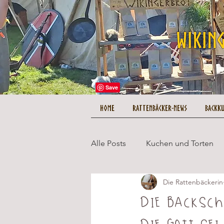
HOME
Rattenbäcker-News
Backk
Alle Posts
Kuchen und Torten
Die Rattenbäckerin
Herzhaftes und Hauptgerichte
Die Backsch
die Gott s
Tipps und Tricks
Kuestenc