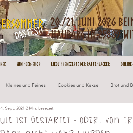
Punkte ansehen
urse
Wikinger-Shop
Lieblingsrezepte der Rattenbäcker
Online
Kleines und Feines
Cookies und Kekse
Brot und 
4. Sept. 2021
2 Min. Lesezeit
Wikingersommer
Cupcakes und Muffins
Gesund 
ule ist gestartet - oder: von T
ei Dank nicht wahr wurden
ookie on Tour
Rezepte
No Bake
Weihnachten