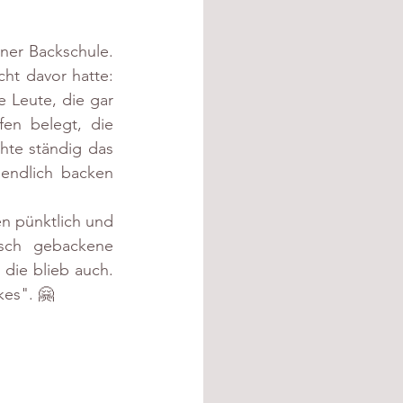
ner Backschule. 
ht davor hatte: 
Leute, die gar 
en belegt, die 
te ständig das 
endlich backen 
n pünktlich und 
isch gebackene 
ie blieb auch. 
kes". 🤗