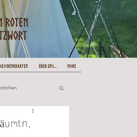
-Geschenkkarten
Über uns...
More
Brötchen
und lecker
räumen,
Ostern