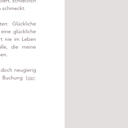
t, schließlich 
h schmeckt. 
en: Glückliche 
eine glückliche 
rt nie im Leben 
le, die meine 
ben.
 doch neugierig 
r Buchung 
hier
: 