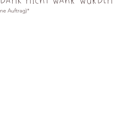
ne Auftrag)*
Muttertag und Valentinstag
Frühling
Sommer
He
Haustiere
Hefeteig
Biskuit
Rührteig
Ernteda