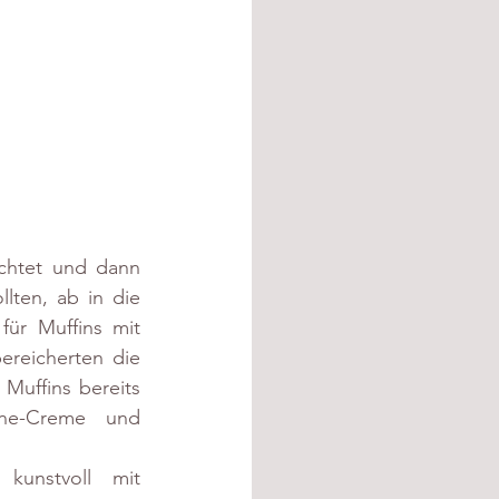
chtet und dann 
lten, ab in die 
ür Muffins mit 
reicherten die 
uffins bereits 
hne-Creme und 
unstvoll mit 