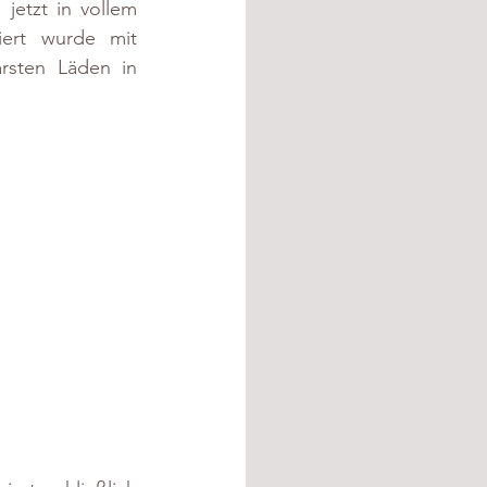
jetzt in vollem 
ert wurde mit 
rsten Läden in 