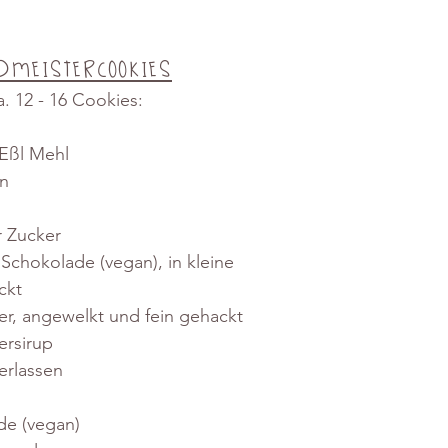
dmeistercookies
a. 12 - 16 Cookies:
 Eßl Mehl
on
r Zucker
Schokolade (vegan), in kleine 
ckt
er, angewelkt und fein gehackt
ersirup
erlassen
de (vegan)