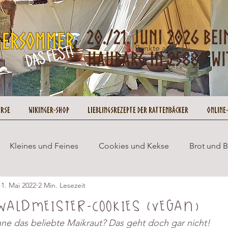
Punkte ansehen
urse
Wikinger-Shop
Lieblingsrezepte der Rattenbäcker
Online
Kleines und Feines
Cookies und Kekse
Brot und 
1. Mai 2022
2 Min. Lesezeit
Wikingersommer
Cupcakes und Muffins
Gesund 
Waldmeister-Cookies (vegan)
ne das beliebte Maikraut? Das geht doch gar nicht!
ookie on Tour
Rezepte
No Bake
Weihnachten