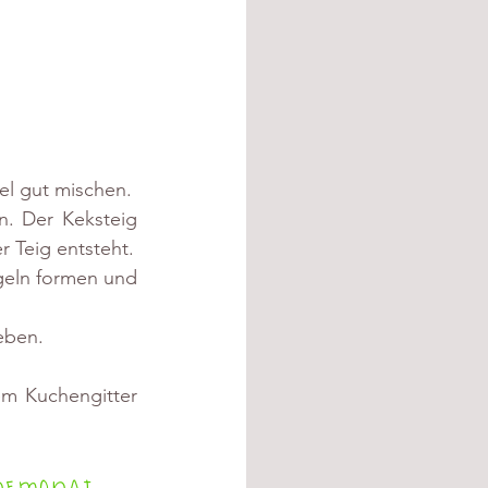
el gut mischen.
. Der Keksteig 
r Teig entsteht.
geln formen und 
eben.
m Kuchengitter 
nemonat 