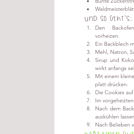
Bunte Zuckerstr
Waldmeisterblät
Und so geht's:
Den Backofen
vorheizen.
Ein Backblech m
Mehl, Natron, S
Sirup und Kokos
wirkt anfangs se
Mit einem klein
platt drücken.
Die Cookies auf
Im vorgeheizten
Nach dem Backe
auskühlen lasse
Nach Belieben v
Habt einen gu