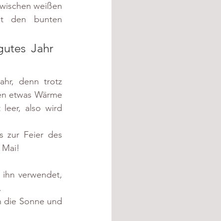
zwischen weißen 
t den bunten 
utes Jahr 
hr, denn trotz 
fen etwas Wärme 
leer, also wird 
 zur Feier des 
 Mai!
 ihn verwendet, 
.
n die Sonne und 