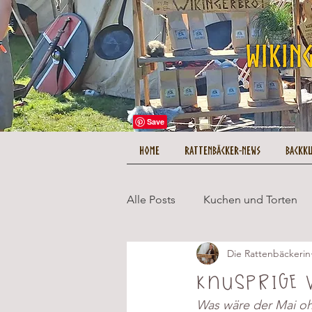
HOME
Rattenbäcker-News
Backk
Alle Posts
Kuchen und Torten
Die Rattenbäckerin
Herzhaftes und Hauptgerichte
Knusprige 
Was wäre der Mai oh
Tipps und Tricks
Kuestenc