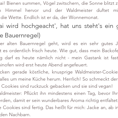
ai! Bienen summen, Vögel zwitschern, die Sonne blitzt 
 Himmel hervor und der Waldmeister duftet mi
die Wette. Endlich ist er da, der Wonnemonat.
i wird hochgeacht', hat uns steht's ein g
te Bauernregel)
r alten Bauernregel geht, wird es ein sehr gutes Ja
st es ordentlich frisch heute. Wie gut, dass mein Backo
g darf es heute nämlich nicht - mein Gastank ist fast 
inofen wird erst heute Abend angefeuert. 
ken gerade köstliche, knusprige Waldmeister-Cookies
alles um meine Küche herum. Herrlich! So schmeckt der
 Cookies sind ruckzuck gebacken und sie sind vegan!
ldmeister: Pflückt ihn mindestens einen Tag, bevor Ihr
erden, damit er sein wunderbares Aroma richtig entfaltet
e Cookies sind fertig. Das heißt für mich: Jacke an, ab i
 den Nachbarn.