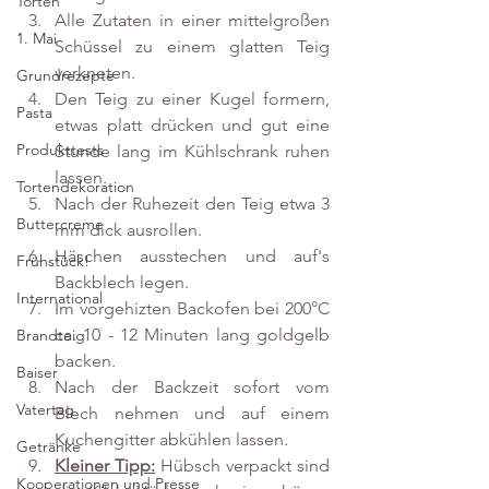
Torten
Alle Zutaten in einer mittelgroßen 
1. Mai
Schüssel zu einem glatten Teig 
verkneten.
Grundrezepte
Den Teig zu einer Kugel formern, 
Pasta
etwas platt drücken und gut eine 
Produkttests
Stunde lang im Kühlschrank ruhen 
lassen.
Tortendekoration
Nach der Ruhezeit den Teig etwa 3 
Buttercreme
mm dick ausrollen.
Häschen ausstechen und auf's 
Frühstück!
Backblech legen.
International
Im vorgehizten Backofen bei 200°C 
ca. 10 - 12 Minuten lang goldgelb 
Brandteig
backen.
Baiser
Nach der Backzeit sofort vom 
Vatertag
Blech nehmen und auf einem 
Kuchengitter abkühlen lassen.
Getränke
Kleiner Tipp:
 Hübsch verpackt sind 
Kooperationen und Presse