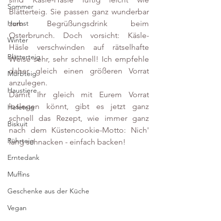
Sommer
Blätterteig. Sie passen ganz wunderbar 
zum Begrüßungsdrink beim 
Herbst
Osterbrunch. Doch vorsicht: Käsle-
Winter
Häsle verschwinden auf rätselhafte 
Blätterteig
Weise sehr, sehr schnell! Ich empfehle 
daher gleich einen größeren Vorrat 
Mürbteig
anzulegen.
Haustiere
Damit Ihr gleich mit Eurem Vorrat 
loslegen könnt, gibt es jetzt ganz 
Hefeteig
schnell das Rezept, wie immer ganz 
Biskuit
nach dem Küstencookie-Motto: Nich' 
Rührteig
lang schnacken - einfach backen!
Erntedank
Muffins
Geschenke aus der Küche
Vegan