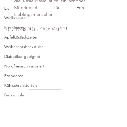
die Käsle-Häsle auch ein schönes 
Mitbringsel für Eure 
Eis
Lieblingsmenschen.
Wildkraeuter
Für Kinder
Viel Spaß beim Nachbacken!
ApfelköstlichZeiten
Weihnachtsbackstube
Diabetiker geeignet
Nordfriesisch inspiriert
Erdbeeren
Kühlschranktorten
Backschule