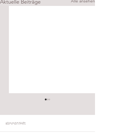
Alle ansehen
Aktuelle Beiträge
Kommentare
Möhrenkekse 🥕