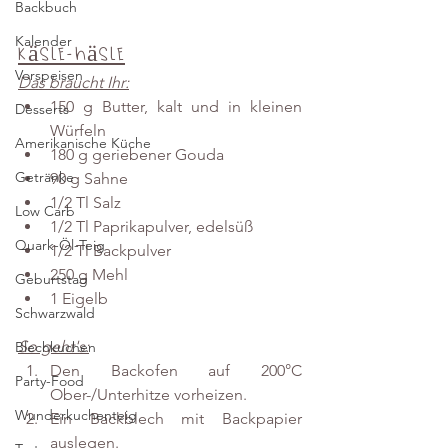
Backbuch
Kalender
Käsle-Häsle
Vorspeisen
Das braucht Ihr:
150 g Butter, kalt und in kleinen 
Desserts
Würfeln
Amerikanische Küche
180 g geriebener Gouda
Getränke
90 g Sahne
1/2 Tl Salz
Low Carb
1/2 Tl Paprikapulver, edelsüß
Quark-Öl-Teig
1/2 Tl Backpulver
250 g Mehl
Geburtstag
1 Eigelb
Schwarzwald
So geht's:
Blechkuchen
Den Backofen auf 200°C 
Party-Food
Ober-/Unterhitze vorheizen.
Wunderkuchenteig
Ein Backblech mit Backpapier 
auslegen.