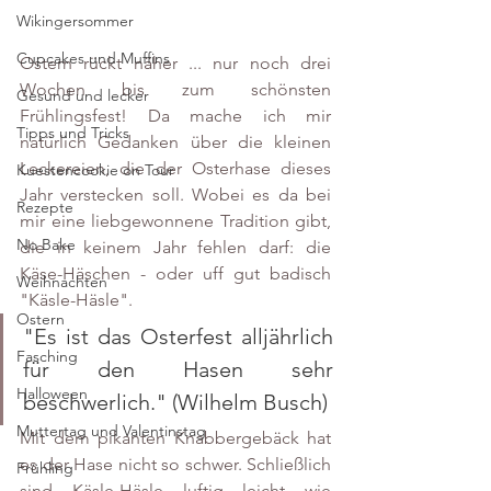
Wikingersommer
Cupcakes und Muffins
Ostern rückt näher ... nur noch drei 
Wochen bis zum schönsten 
Gesund und lecker
Frühlingsfest! Da mache ich mir 
Tipps und Tricks
natürlich Gedanken über die kleinen 
Leckereien, die der Osterhase dieses 
Kuestencookie on Tour
Jahr verstecken soll. Wobei es da bei 
Rezepte
mir eine liebgewonnene Tradition gibt,  
No Bake
die in keinem Jahr fehlen darf: die 
Käse-Häschen - oder uff gut badisch 
Weihnachten
"Käsle-Häsle". 
Ostern
"Es ist das Osterfest alljährlich 
Fasching
für den Hasen sehr 
Halloween
beschwerlich." (Wilhelm Busch)
Muttertag und Valentinstag
Mit dem pikanten Knabbergebäck hat 
es der Hase nicht so schwer. Schließlich 
Frühling
sind Käsle-Häsle luftig leicht wie 