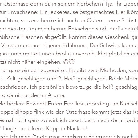
der Osterhase denn da in seinem Körbchen? Tja, Ihr Lieben
 für Erwachsene: Ein leckeres, selbstgemachtes Eierlikör
nachten, so verschenke ich auch an Ostern gerne Selbs
die meisten um mich herum Erwachsen sind, darf's natürl
 hübsche Flaschen abgefüllt, kommt dieses Geschenk gan
ne Vorwarnung aus eigener Erfahrung: Der Schwips kann a
anz unvermittelt und absolut unverschuldet plötzlich ein
etzt nicht näher eingehen. 😄😇
 ist ganz einfach zubereitet. Es gibt zwei Methoden, vo
: 1. Kalt geschlagen und 2. Heiß geschlagen. Beide Met
eschrieben. Ich persönlich bevorzuge die heiß geschla
wird damit runder im Aroma.
Methoden: Bewahrt Euren Eierlikör unbedingt im Kühlsch
hoppeldihopp flink wie der Osterhase kommt jetzt das R
smal nicht ganz so wirklich passt, ganz nach dem nordfr
h' lang schnacken - Kopp in Nacken!
de ich mich für ein paar erholsame Feiertage bis nach 