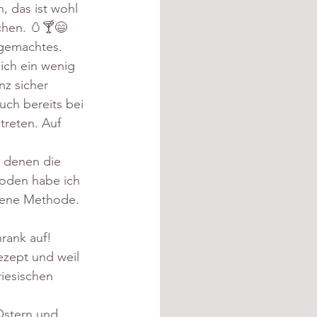
, das ist wohl 
chen. 🥚🍸😄
tgemachtes. 
ich ein wenig 
z sicher 
uch bereits bei 
treten. Auf 
n denen die 
hoden habe ich 
gene Methode. 
rank auf!
ezept und weil 
iesischen 
Ostern und 