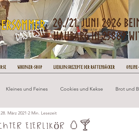
Punkte ansehen
urse
Wikinger-Shop
Lieblingsrezepte der Rattenbäcker
Online
Kleines und Feines
Cookies und Kekse
Brot und 
28. März 2021
2 Min. Lesezeit
Wikingersommer
Cupcakes und Muffins
Gesund 
chter Eierlikör 🥚🍸
ookie on Tour
Rezepte
No Bake
Weihnachten