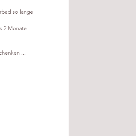
rbad so lange 
ns 2 Monate 
chenken ... 