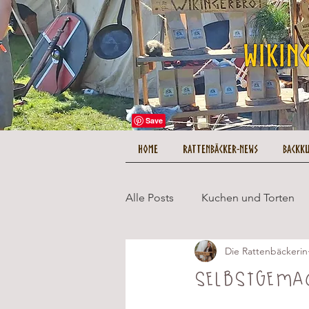
HOME
Rattenbäcker-News
Backk
Alle Posts
Kuchen und Torten
Die Rattenbäckerin
Herzhaftes und Hauptgerichte
Selbstgema
Tipps und Tricks
Kuestenc