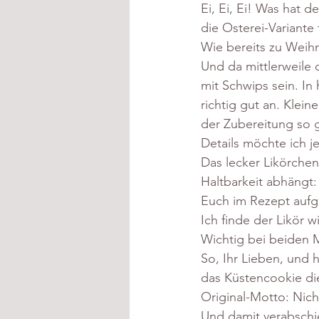
Ei, Ei, Ei! Was hat 
die Osterei-Variante
Wie bereits zu Weih
Und da mittlerweile 
mit Schwips sein. In
richtig gut an. Klei
der Zubereitung so g
Details möchte ich j
Das lecker Likörchen
Haltbarkeit abhängt
Euch im Rezept aufg
Ich finde der Likör 
Wichtig bei beiden 
So, Ihr Lieben, und 
das Küstencookie die
Original-Motto: Nic
Und damit verabschie