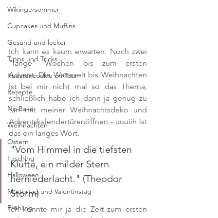
Wikingersommer
Cupcakes und Muffins
Gesund und lecker
Ich kann es kaum erwarten. Noch zwei 
Tipps und Tricks
"lange" Wochen bis zum ersten 
Advent. Die Wartezeit bis Weihnachten 
Kuestencookie on Tour
ist bei mir nicht mal so das Thema, 
Rezepte
schließlich habe ich dann ja genug zu 
No Bake
tun mit meiner Weihnachtsdeko und 
Adventskalendertürenöffnen - uuuiih ist 
Weihnachten
das ein langes Wort. 
Ostern
"Vom Himmel in die tiefsten 
Fasching
Klüfte, ein milder Stern 
Halloween
herniederlacht." (Theodor 
Muttertag und Valentinstag
Storm)
Frühling
Ich könnte mir ja die Zeit zum ersten 