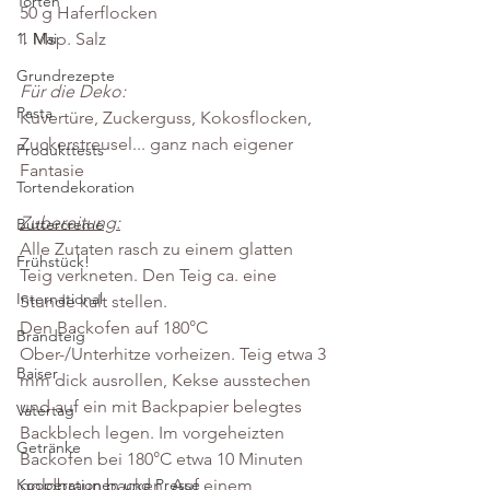
Torten
50 g Haferflocken
1 Msp. Salz
1. Mai
Grundrezepte
Für die Deko:
Pasta
Kuvertüre, Zuckerguss, Kokosflocken, 
Zuckerstreusel... ganz nach eigener 
Produkttests
Fantasie
Tortendekoration
Zubereitung:
Buttercreme
Alle Zutaten rasch zu einem glatten 
Frühstück!
Teig verkneten. Den Teig ca. eine 
International
Stunde kalt stellen.
Den Backofen auf 180°C 
Brandteig
Ober-/Unterhitze vorheizen. Teig etwa 3 
Baiser
mm dick ausrollen, Kekse ausstechen 
und auf ein mit Backpapier belegtes 
Vatertag
Backblech legen. Im vorgeheizten 
Getränke
Backofen bei 180°C etwa 10 Minuten 
goldbraun backen. Auf einem 
Kooperationen und Presse