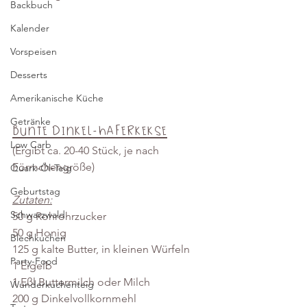
Backbuch
Kalender
Vorspeisen
Desserts
Amerikanische Küche
Getränke
Bunte Dinkel-Haferkekse
Low Carb
(Ergibt ca. 20-40 Stück, je nach 
Förmchengröße)
Quark-Öl-Teig
Geburtstag
Zutaten:
Schwarzwald
50 g Rohrohrzucker
50 g Honig
Blechkuchen
125 g kalte Butter, in kleinen Würfeln
Party-Food
1 Eigelb
1 Eßl Buttermilch oder Milch
Wunderkuchenteig
200 g Dinkelvollkornmehl