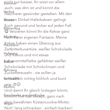
nicht nur besser, Ihr wisst vor allem 
Sommer
auch, was drin ist und könnt die 
Herbst
Nascherei gesünder gestalten. Mit den 
bunten Dinkel-Haferkeksen gelingt 
Winter
Euch gesund und lecker auf jeden Fall. 
Blätterteig
😋 Verzieren könnt Ihr die Kekse ganz 
Mürbteig
nach Eurer eigenen Fantasie. Meine 
Kekse haben einen Überzug aus 
Haustiere
Zartbitterkuvertüre, weißer Schokolade 
Hefeteig
und Kokos und mit etwas 
Lebensmittelfarbe gefärbter weißer 
Biskuit
Schokolade mit Schokolinsen und 
Rührteig
Zuckerstreuseln - sie sollen ja 
Erntedank
schließlich richtig fröhlich und bunt 
sein.🎨😊
Muffins
Und damit Ihr gleich loslegen könnt, 
Geschenke aus der Küche
kommt hier das Rezept, ganz nach 
dem bewährten Küstencookie-Motto: 
Vegan
Nich' lang schnacken - einfach backen!