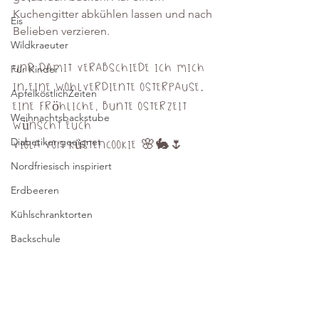
Kuchengitter abkühlen lassen und nach 
Eis
Belieben verzieren.
Wildkraeuter
Und damit verabschiede ich mich 
Für Kinder
in eine wohlverdiente Osterpause. 
ApfelköstlichZeiten
Eine fröhliche, bunte Osterzeit 
Weihnachtsbackstube
wünscht Euch
Diabetiker geeignet
Viola von Küstencookie 🌸🐇🌷
Nordfriesisch inspiriert
Erdbeeren
Kühlschranktorten
Backschule