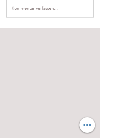
Kommentar verfassen...
Kleine wilde Proteinkugeln:
Eiskugelbrötchen mit Skyr
und Wildkräutern