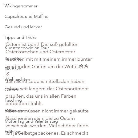
Wikingersommer
Cupcakes und Muffins
Gesund und lecker
Tipps und Tricks
Ostern ist bunt! Die süß gefüllten 
Kuestencookie on Tour
Osterkörbchen und Osternester 
Rezepte
leuchten mit mit meinem immer bunter 
werdenden Garten um die Wette.🌼🌸
No Bake
🌷
Weihnachten
Sämtliche Lebensmittelläden haben 
schon seit langem das Ostersortiment 
Ostern
draußen, das uns in allen Farben 
Fasching
entgegen strahlt.
Halloween
Aber es müssen nicht immer gekaufte 
Naschereien sein, die zu Ostern 
Muttertag und Valentinstag
verschenkt werden. Viel schöner finde 
Frühling
ich ja Selbstgebackenes. Es schmeckt 