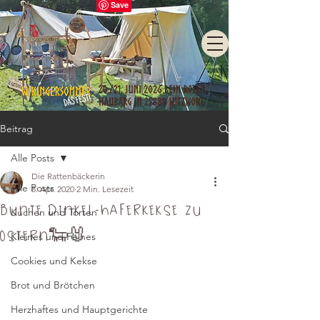
Beitrag
Alle Posts
Die Rattenbäckerin
Alle Posts
8. Apr. 2020
2 Min. Lesezeit
Bunte Dinkel-Haferkekse zu
Kuchen und Torten
Ostern🐑🐰
Kleines und Feines
Cookies und Kekse
Brot und Brötchen
Herzhaftes und Hauptgerichte