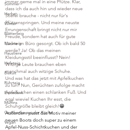
immer gerne mal in eine Pfütze. Klar, 
Sommer
dass ich da auch hin und wieder neue 
Herbst
Stiefel brauche - nicht nur für's 
Pfützenspringen. Und meine neuste 
Winter
Errungenschaft bringt nicht nur mir 
Blätterteig
Freude, sondern hat auch für gute 
Laune im Büro gesorgt. Ob ich bald 50 
Mürbteig
werde? Ja! Ob das meinen 
Haustiere
Kleidungsstil beeinflusst? Nein! 
Hefeteig
Witzige Leute brauchen eben 
manchmal auch witzige Schuhe.
Biskuit
Und was hat das jetzt mit Apfelkuchen 
Rührteig
zu tun? Nun, Gerüchten zufolge macht 
Apfelkuchen einen schlanken Fuß. Und 
Erntedank
egal wieviel Kuchen Ihr esst, die 
Muffins
Schuhgröße bleibt gleich!
😁
Geschenke aus der Küche
Außerdem passt das Motiv meiner 
neuen Boots doch super zu einem 
Vegan
Apfel-Nuss-Schichtkuchen und der 