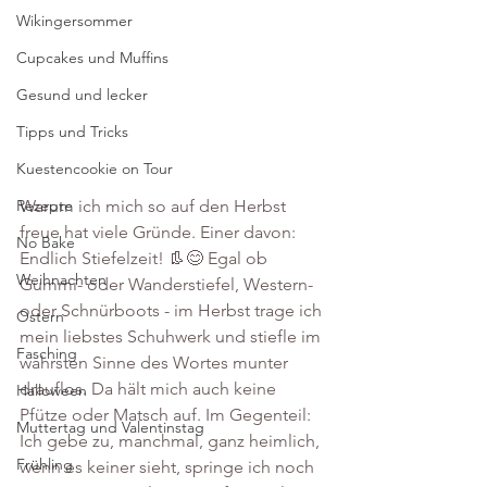
Wikingersommer
Cupcakes und Muffins
Gesund und lecker
Tipps und Tricks
Kuestencookie on Tour
Warum ich mich so auf den Herbst 
Rezepte
freue hat viele Gründe. Einer davon: 
No Bake
Endlich Stiefelzeit! 👢😊 Egal ob 
Weihnachten
Gummi- oder Wanderstiefel, Western- 
oder Schnürboots - im Herbst trage ich 
Ostern
mein liebstes Schuhwerk und stiefle im 
Fasching
wahrsten Sinne des Wortes munter 
drauflos. Da hält mich auch keine 
Halloween
Pfütze oder Matsch auf. Im Gegenteil: 
Muttertag und Valentinstag
Ich gebe zu, manchmal, ganz heimlich, 
Frühling
wenn es keiner sieht, springe ich noch 