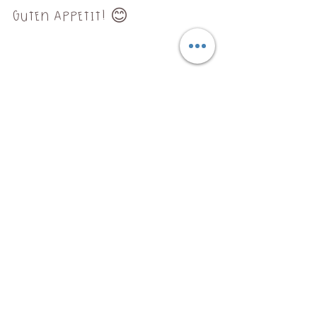
Guten Appetit! 😊
Dieses Rezept findet Ihr neben vielen 
anderen Leckereien in meinem neuen 
Buch "ApfelköstlichZeiten".  
Herbstzeit - Ruhezeit - 
Vorbereitungszeit fürs neue Jahr. Die 
neuen Kalender von Küstencookie 