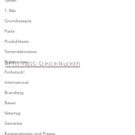
Torten
1. Mai
Grundrezepte
Pasta
Produkttests
Tortendekoration
Buttercreme
Apfel-Nuss-Schichtkuchen
Frühstück!
International
Brandteig
Baiser
Vatertag
Getränke
Kooperationen und Presse