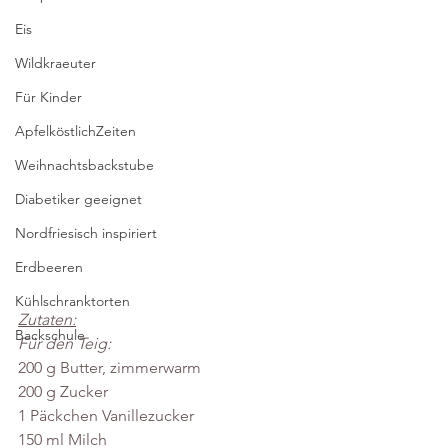
Eis
Wildkraeuter
Für Kinder
ApfelköstlichZeiten
Weihnachtsbackstube
Diabetiker geeignet
Nordfriesisch inspiriert
Erdbeeren
Kühlschranktorten
Zutaten:
Backschule
Für den Teig:
200 g Butter, zimmerwarm
200 g Zucker
1 Päckchen Vanillezucker
150 ml Milch 