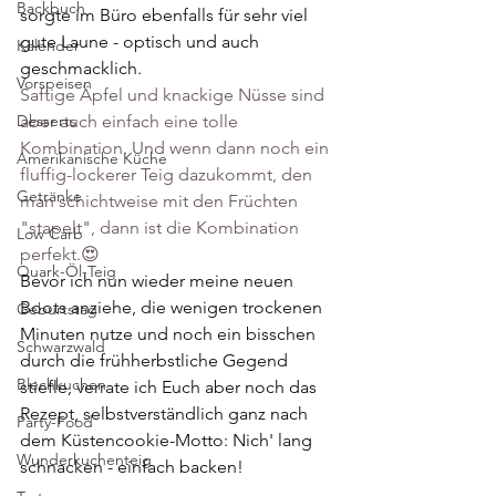
Backbuch
sorgte im Büro ebenfalls für sehr viel 
gute Laune - optisch und auch 
Kalender
geschmacklich.
Vorspeisen
Saftige Äpfel und knackige Nüsse sind 
aber auch einfach eine tolle 
Desserts
Kombination. Und wenn dann noch ein 
Amerikanische Küche
fluffig-lockerer Teig dazukommt, den 
Getränke
man schichtweise mit den Früchten 
"stapelt", dann ist die Kombination 
Low Carb
perfekt.😍
Quark-Öl-Teig
Bevor ich nun wieder meine neuen 
Boots anziehe, die wenigen trockenen 
Geburtstag
Minuten nutze und noch ein bisschen 
Schwarzwald
durch die frühherbstliche Gegend 
Blechkuchen
stiefle, verrate ich Euch aber noch das 
Rezept, selbstverständlich ganz nach 
Party-Food
dem Küstencookie-Motto: Nich' lang 
Wunderkuchenteig
schnacken - einfach backen!