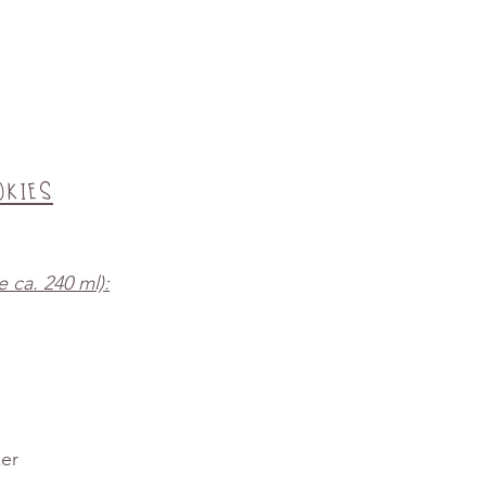
okies
 ca. 240 ml):
ker