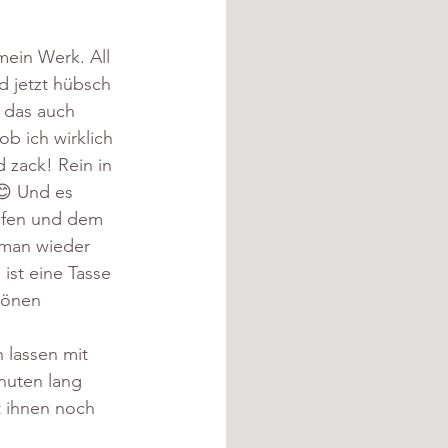
ein Werk. All 
d jetzt hübsch 
r das auch 
b ich wirklich 
 zack! Rein in 
😊 Und es 
ufen und dem 
 man wieder 
ist eine Tasse 
hönen 
 lassen mit 
nuten lang 
 ihnen noch 