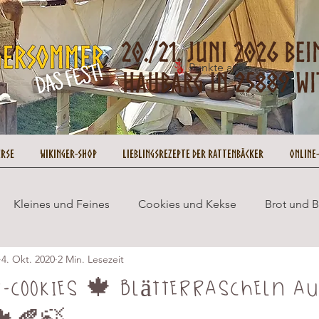
Punkte ansehen
urse
Wikinger-Shop
Lieblingsrezepte der Rattenbäcker
Online
Kleines und Feines
Cookies und Kekse
Brot und 
4. Okt. 2020
2 Min. Lesezeit
Wikingersommer
Cupcakes und Muffins
Gesund 
-Cookies 🍁 Blätterrascheln a
 🍁🍂🍃
ookie on Tour
Rezepte
No Bake
Weihnachten