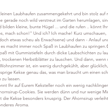
kleinen Laubhaufen zusammengekehrt und bin stolz auf m
die gerade noch wild verstreut im Garten herumlagen, sin
 bilden kleine, bunte Hügel ... und die rufen .. könnt Ih
os, mach schon!" Und ich? Ich mache! Kurz umschauen, o
ja doch etwas scheu als Erwachsene) und dann - Anlauf und
 es macht immer noch Spaß in Laubhaufen zu springen.
aß mit Gummistiefeln durch dicke Laubschichten zu la
, trockenen Herbstblätter zu lauschen. Und dann, wenn
hnzimmer ist, ein wenig durchgekühlt, aber glücklich, 
usprige Kekse genau das, was man braucht um einen sc
 zu lassen. 
nnt Ihr auf Eurem Keksteller noch ein wenig nachklingen
hornsirup-Cookies. Sie werden dünn und nur wenige Mi
 die Kekse besonders knusprig. Der Ahornsirup verleiht
onderes Aroma.