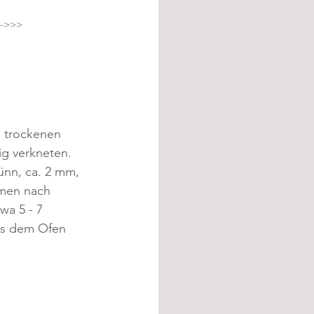
 ->>>
 trockenen 
ig verkneten. 
ünn, ca. 2 mm, 
rmen nach 
a 5 - 7 
us dem Ofen 