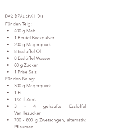
Das brauchst Du:
Für den Teig:
400 g Mehl
1 Beutel Backpulver
200 g Magerquark
8 Esslöffel Öl
8 Esslöffel Wasser
80 g Zucker
1 Prise Salz
Für den Belag:
300 g Magerquark
1 Ei
1/2 Tl Zimt
3 - 4 gehäufte Esslöffel 
Vanillezucker
700 - 800 g Zwetschgen, alternativ: 
Pflaumen