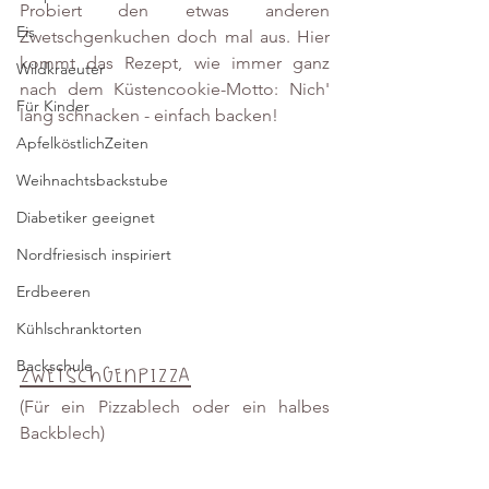
Probiert den etwas anderen 
Eis
Zwetschgenkuchen doch mal aus. Hier 
kommt das Rezept, wie immer ganz 
Wildkraeuter
nach dem Küstencookie-Motto: Nich' 
Für Kinder
lang schnacken - einfach backen!
ApfelköstlichZeiten
Weihnachtsbackstube
Diabetiker geeignet
Nordfriesisch inspiriert
Erdbeeren
Kühlschranktorten
Backschule
Zwetschgenpizza
(Für ein Pizzablech oder ein halbes 
Backblech)