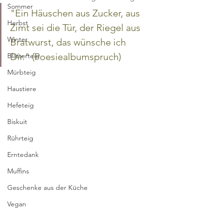
Sommer
"Ein Häuschen aus Zucker, aus 
Herbst
Zimt sei die Tür, der Riegel aus 
Winter
Bratwurst, das wünsche ich 
Dir." (Poesiealbumspruch)
Blätterteig
Mürbteig
Haustiere
Hefeteig
Biskuit
Rührteig
Erntedank
Muffins
Geschenke aus der Küche
Vegan