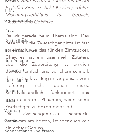
Mischt zehn Esslöffel Zucker mit einem 
Torten
Esslöffel Zimt. So habt Ihr das perfekte 
1. Mai
Mischungsverhältnis für Gebäck, 
Grundrezepte
Desserts und Getränke.
Pasta
Da wir gerade beim Thema sind: Das 
Produkttests
Rezept für die Zwetschgenpizza ist fast 
so einfach, wie das für den Zimtzucker. 
Tortendekoration
Okay, es hat ein paar mehr Zutaten, 
Buttercreme
aber die Zubereitung ist wirklich 
Frühstück!
denkbar einfach und vor allem schnell, 
da ein Quark-Öl-Teig im Gegensatz zum 
International
Hefeteig nicht gehen muss. 
Brandteig
Selbstverständlich funktioniert das 
ganze auch mit Pflaumen, wenn keine 
Baiser
Zwetschgen zu bekommen sind.
Vatertag
Die Zwetschgenpizza schmeckt 
ofenwarm am besten, ist aber auch kalt 
Getränke
ein echter Genuss.
Kooperationen und Presse