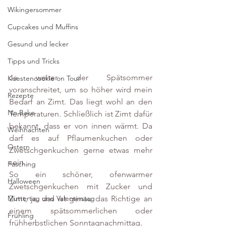
Wikingersommer
Cupcakes und Muffins
Gesund und lecker
Tipps und Tricks
Je weiter der Spätsommer 
Kuestencookie on Tour
voranschreitet, um so höher wird mein 
Rezepte
Bedarf an Zimt. Das liegt wohl an den 
No Bake
Temperaturen. Schließlich ist Zimt dafür 
bekannt, dass er von innen wärmt. Da 
Weihnachten
darf es auf Pflaumenkuchen oder 
Ostern
Zwetschgenkuchen gerne etwas mehr 
sein. 
Fasching
So ein schöner, ofenwarmer 
Halloween
Zwetschgenkuchen mit Zucker und 
Zimt, ja, das ist genau das Richtige an 
Muttertag und Valentinstag
einem spätsommerlichen oder 
Frühling
frühherbstlichen Sonntagnachmittag.