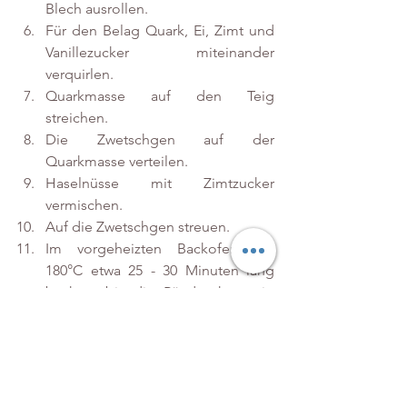
Blech ausrollen.
Für den Belag Quark, Ei, Zimt und 
Vanillezucker miteinander 
verquirlen.
Quarkmasse auf den Teig 
streichen.
Die Zwetschgen auf der 
Quarkmasse verteilen.
Haselnüsse mit Zimtzucker 
vermischen.
Auf die Zwetschgen streuen.
Im vorgeheizten Backofen bei 
180°C etwa 25 - 30 Minuten lang 
backen, bis die Ränder knusprig 
und goldbraun ist.
Vor dem Servieren mit etwas 
Hagelzucker bestreuen.
Viel Spaß beim Backen und 