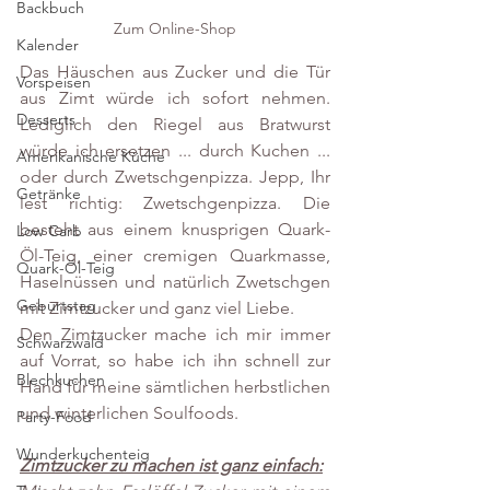
Backbuch
Zum Online-Shop
Kalender
Das Häuschen aus Zucker und die Tür 
Vorspeisen
aus Zimt würde ich sofort nehmen. 
Desserts
Lediglich den Riegel aus Bratwurst 
würde ich ersetzen ... durch Kuchen ... 
Amerikanische Küche
oder durch Zwetschgenpizza. Jepp, Ihr 
Getränke
lest richtig: Zwetschgenpizza. Die 
besteht aus einem knusprigen Quark-
Low Carb
Öl-Teig, einer cremigen Quarkmasse, 
Quark-Öl-Teig
Haselnüssen und natürlich Zwetschgen 
Geburtstag
mit Zimtzucker und ganz viel Liebe.
Den Zimtzucker mache ich mir immer 
Schwarzwald
auf Vorrat, so habe ich ihn schnell zur 
Blechkuchen
Hand für meine sämtlichen herbstlichen 
und winterlichen Soulfoods. 
Party-Food
Wunderkuchenteig
Zimtzucker zu machen ist ganz einfach: