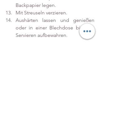
Backpapier legen. 
Mit Streuseln verzieren. 
Aushärten lassen und genießen 
oder in einer Blechdose bis zum 
Servieren aufbewahren. 
Ich wünsche Euch viel Spaß 
auf den Weihnachtsmärkten 
und natürlich beim Backen!