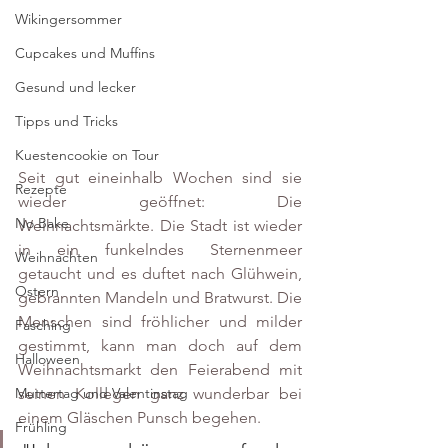
Wikingersommer
Cupcakes und Muffins
Gesund und lecker
Tipps und Tricks
Kuestencookie on Tour
Seit gut eineinhalb Wochen sind sie 
Rezepte
wieder geöffnet: Die 
No Bake
Weihnachtsmärkte. Die Stadt ist wieder 
in ein funkelndes Sternenmeer 
Weihnachten
getaucht und es duftet nach Glühwein, 
Ostern
gebrannten Mandeln und Bratwurst. Die 
Menschen sind fröhlicher und milder 
Fasching
gestimmt, kann man doch auf dem 
Halloween
Weihnachtsmarkt den Feierabend mit 
seinen Kollegen ganz wunderbar bei 
Muttertag und Valentinstag
einem Gläschen Punsch begehen.
Frühling