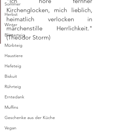
"Ich höre fernher 
Sommer
Kirchenglocken, mich lieblich, 
Herbst
heimatlich verlocken in 
Winter
märchenstille Herrlichkeit." 
Blätterteig
(Theodor Storm)
Mürbteig
Haustiere
Hefeteig
Biskuit
Rührteig
Erntedank
Muffins
Geschenke aus der Küche
Vegan