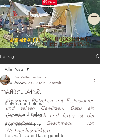
Beitrag
Alle Posts
Die Rattenbäckerin
Alle Posts
28. Nov. 2022
2 Min. Lesezeit
Maronitaler
Kuchen und Torten
Knusprige Plätzchen mit Esskastanien 
Kleines und Feines
und feinen Gewürzen. Dazu ein 
Cookies und Kekse
Gläschen Punsch und fertig ist der 
wunderbare Geschmack von 
Brot und Brötchen
Weihnachtsmärkten.
Herzhaftes und Hauptgerichte