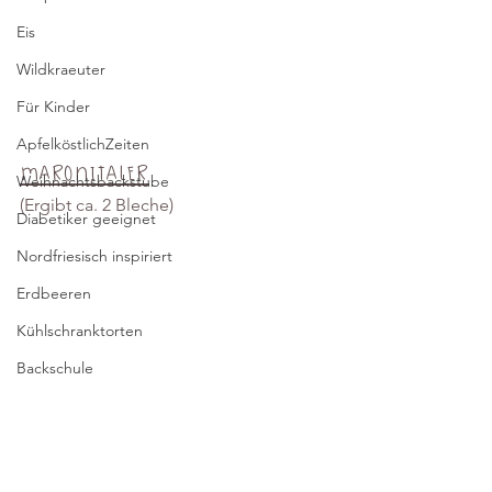
Eis
Wildkraeuter
Für Kinder
ApfelköstlichZeiten
Maronitaler
Weihnachtsbackstube
(Ergibt ca. 2 Bleche)
Diabetiker geeignet
Nordfriesisch inspiriert
Erdbeeren
Kühlschranktorten
Backschule