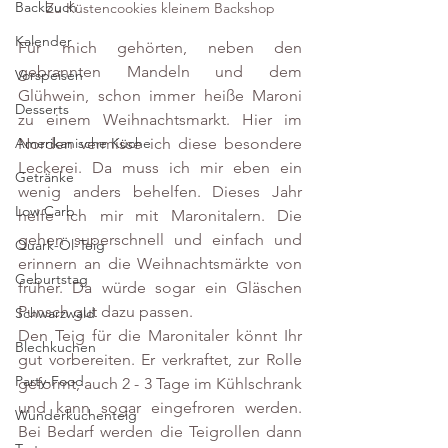
Backbuch
Zu Küstencookies kleinem Backshop
Kalender
Für mich gehörten, neben den 
gebrannten Mandeln und dem 
Vorspeisen
Glühwein, schon immer heiße Maroni 
Desserts
zu einem Weihnachtsmarkt. Hier im 
Norden vermisse ich diese besondere 
Amerikanische Küche
Leckerei. Da muss ich mir eben ein 
Getränke
wenig anders behelfen. Dieses Jahr 
Low Carb
helfe ich mir mit Maronitalern. Die 
gehen superschnell und einfach und 
Quark-Öl-Teig
erinnern an die Weihnachtsmärkte von 
Geburtstag
früher. Da würde sogar ein Gläschen 
Punsch gut dazu passen.
Schwarzwald
Den Teig für die Maronitaler könnt Ihr 
Blechkuchen
gut vorbereiten. Er verkraftet, zur Rolle 
Party-Food
geformt, auch 2 - 3 Tage im Kühlschrank 
und kann sogar eingefroren werden. 
Wunderkuchenteig
Bei Bedarf werden die Teigrollen dann 