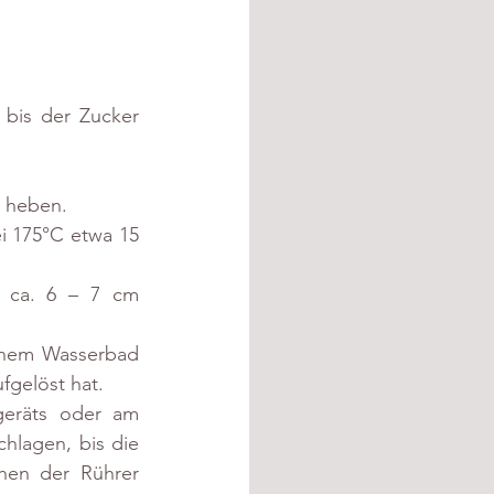
bis der Zucker 
 heben. 
i 175°C etwa 15 
 ca. 6 – 7 cm 
inem Wasserbad 
fgelöst hat.
räts oder am 
hlagen, bis die 
hen der Rührer 