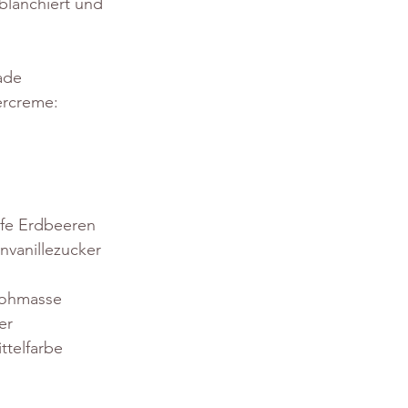
blanchiert und 
ade 
ercreme:
eife Erdbeeren 
nvanillezucker 
rohmasse 
er 
telfarbe 