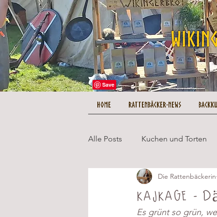
HOME
Rattenbäcker-News
Backk
Alle Posts
Kuchen und Torten
Die Rattenbäckerin
Herzhaftes und Hauptgerichte
Kajkage - 
Es grünt so grün, w
Tipps und Tricks
Kuestenc