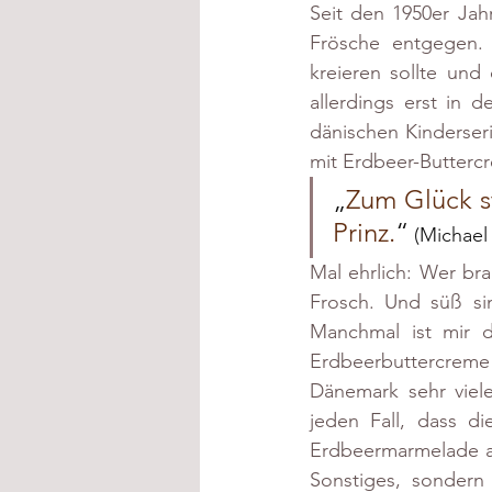
Seit den 1950er Jah
Frösche entgegen.
kreieren sollte und
allerdings erst in 
dänischen Kinderser
mit Erdbeer-Butterc
„
Zum Glück st
Prinz.
“
 (Michael 
Mal ehrlich: Wer br
Frosch. Und süß sin
Manchmal ist mir d
Erdbeerbuttercreme e
Dänemark sehr viele
jeden Fall, dass di
Erdbeermarmelade au
Sonstiges, sondern