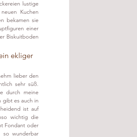
ereien lustige 
 neuen Kuchen 
en bekamen sie 
tfiguren einer 
r Biskuitboden 
in ekliger 
ehm lieber den 
lich sehr süß. 
e durch meine 
gibt es auch in 
eidend ist auf 
so wichtig die 
t Fondant oder 
n so wunderbar 