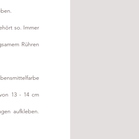
eben. 
ehört so. Immer 
ngsamem Rühren 
nsmittelfarbe 
von 13 - 14 cm 
en aufkleben. 