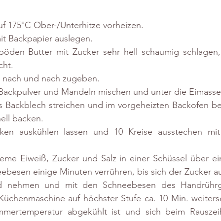
f 175°C Ober-/Unterhitze vorheizen. 
it Backpapier auslegen.  
öden Butter mit Zucker sehr hell schaumig schlagen, 
cht. 
n nach und nach zugeben. 
 Backpulver und Mandeln mischen und unter die Eimasse
s Backblech streichen und im vorgeheizten Backofen be
ell backen. 
en auskühlen lassen und 10 Kreise ausstechen mit
reme Eiweiß, Zucker und Salz in einer Schüssel über e
ebesen einige Minuten verrühren, bis sich der Zucker au
 nehmen und mit den Schneebesen des Handrührge
Küchenmaschine auf höchster Stufe ca. 10 Min. weitersc
mmertemperatur abgekühlt ist und sich beim Rauszei