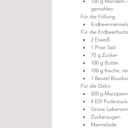
100 g Mandeln, 
gemahlen 
Für die Füllung: 
Erdbeermarmel
Für die Erdbeerbutt
2 Eiweiß   
1 Prise Salz 
70 g Zucker  
100 g Butter 
100 g frische, r
1 Beutel Bourbo
Für die Deko: 
500 g Marzipan
4 Eßl Puderzuck
Grüne Lebensmit
Zuckeraugen 
Marmelade