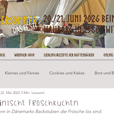
Punkte ansehen
urse
Wikinger-Shop
Lieblingsrezepte der Rattenbäcker
Online
Kleines und Feines
Cookies und Kekse
Brot und 
22. Mai 2022
3 Min. Lesezeit
Wikingersommer
Cupcakes und Muffins
Gesund 
dänische Froschkuchen
enn in Dänemarks Backstuben die Frösche los sind.
ookie on Tour
Rezepte
No Bake
Weihnachten