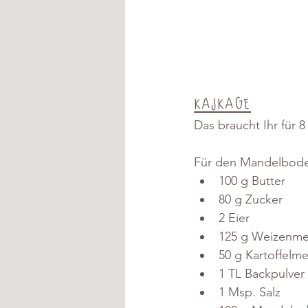
Kajkage
Das braucht Ihr für 
Für den Mandelbode
100 g Butter 
80 g Zucker 
2 Eier 
125 g Weizenme
50 g Kartoffelm
1 TL Backpulver 
1 Msp. Salz 