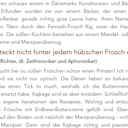
ren schauen einem in Dänemarks Konditoreien und Bäck
 Erfunden wurden sie von einem Bäcker, der einen
 offenbar gerade richtig gute Laune hatte. Ihren Nam
den 70ern durch den Fernseh-Frosch Kaj, einer der Haup
ie. Die süßen Küchlein bestehen aus einem Mandel- ode
reme und Marzipanüberzug.
eckt nicht hinter jedem hübschen Frosch e
Richter, dt. Zeithistoriker und Aphoristiker)
aucht bei so süßen Fröschen schon einen Prinzen? Ich n
d sie nicht nur optisch. Die Dänen lieben es bekannt
as einen Tick to much, weshalb ich die Buttercrem
rsetzt habe. Kajkage sind es aber trotzdem. Schließlich 
 eigene Variationen des Rezeptes. Wichtig und entsch
e Frösche mit Erdbeer-Buttercreme gefüllt sind. Eben
f den Böden und natürlich der Marzipanüberzug - nich
 Marzipan. Dann sind die Kajkage richtig und passe