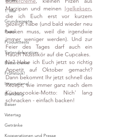
Buttercreme
, kleinen Pilzen aus 
Torten
Marzipan und meinen 
Igelkeksen
, 
1. Mai
die ich Euch erst vor kurzem 
Grundrezepte
gezeigt habe (und bald wieder neu 
backen muss, weil die irgendwie 
Pasta
immer weniger werden). Und zur 
Produkttests
Feier des Tages darf auch ein 
Tortendekoration
Hauch Nusslikör auf die Cupcakes.
Na? Habe ich Euch jetzt so richtig 
Buttercreme
Appetit auf Oktober gemacht? 
Frühstück!
Dann bekommt Ihr jetzt schnell das 
International
Rezept, wie immer ganz nach dem 
Küstencookie-Motto: Nich' lang 
Brandteig
schnacken - einfach backen!
Baiser
Vatertag
Getränke
Kooperationen und Presse