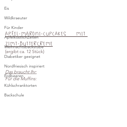
Eis
Wildkraeuter
Für Kinder
Apfel-Maroni-Cupcakes mit 
ApfelköstlichZeiten
Zimt-Buttercreme
Weihnachtsbackstube
(ergibt ca. 12 Stück)
Diabetiker geeignet
Nordfriesisch inspiriert
Das braucht Ihr:
Erdbeeren
Für die Muffins:
Kühlschranktorten
Backschule