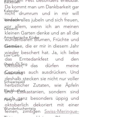
heutigen Fest besonders erlebbar. 
Backbuch
Da kommt man um Dankbarkeit gar 
Kalender
nicht drumrum und in mir will 
einfach alles jubeln und sich freuen, 
Vorspeisen
vor allem, wenn ich an meinen 
Desserts
kleinen Garten denke und an all die 
Amerikanische Küche
wunderbaren Blumen, Früchte und 
Gemüse, die er mir in diesem Jahr 
Getränke
wieder beschert hat. Ja, ich liebe 
Low Carb
das Erntedankfest und den 
Quark-Öl-Teig
Oktober, das dürfen meine 
Cupcakes auch ausdrücken. Und 
Geburtstag
deshalb stecken sie nicht nur voller 
Schwarzwald
herbstlicher Zutaten, wie Äpfeln 
Blechkuchen
und Esskastanien, sondern sind 
auch ganz besonders üppig und 
Party-Food
oktoberlich dekoriert mit einer 
Wunderkuchenteig
feinen, zimtigen 
Swiss-Meringue-