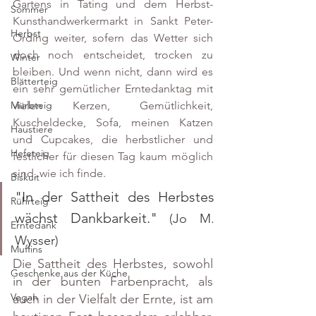
Gartens in Tating und dem Herbst-
Sommer
Kunsthandwerkermarkt in Sankt Peter-
Herbst
Ording weiter, sofern das Wetter sich 
doch noch entscheidet, trocken zu 
Winter
bleiben. Und wenn nicht, dann wird es 
Blätterteig
ein sehr gemütlicher Erntedanktag mit 
vielen Kerzen, Gemütlichkeit, 
Mürbteig
Kuscheldecke, Sofa, meinen Katzen 
Haustiere
und Cupcakes, die herbstlicher und 
Hefeteig
festlicher für diesen Tag kaum möglich 
sind, wie ich finde.
Biskuit
"In der Sattheit des Herbstes 
Rührteig
wächst Dankbarkeit." 
(Jo M. 
Erntedank
Wysser)
Muffins
Die Sattheit des Herbstes, sowohl 
Geschenke aus der Küche
in der bunten Farbenpracht, als 
Vegan
auch in der Vielfalt der Ernte, ist am 