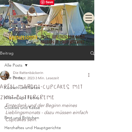
Beitrag
Alle Posts
Die Rattenbäckerin
Alle Posts
29. Sept. 2023
3 Min. Lesezeit
Apfel-Maroni-Cupcakes mit
Kuchen und Torten
Zimt-Buttercreme
Kleines und Feines
Erntedank und der Beginn meines 
Cookies und Kekse
Lieblingsmonats - dazu müssen einfach 
Brot und Brötchen
Cupcakes sein.
Herzhaftes und Hauptgerichte