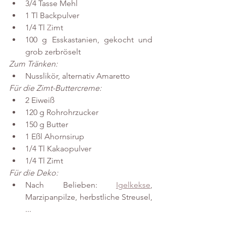
3/4 Tasse Mehl
1 Tl Backpulver
1/4 Tl 
Z
imt
100 g Esskastanien, gekocht und 
grob zerbröselt
Zum Tränken:
Nusslikör, alternativ Amaretto
Für die Zimt-Buttercreme:
2 Eiweiß 
120 g Rohrohrzucker
150 g Butter 
1 Eßl Ahornsirup
1/4 Tl Kakaopulver
1/4 Tl Zimt
Für die Deko:
Nach Belieben: 
Igelkekse
, 
Marzipanpilze, herbstliche Streusel, 
...