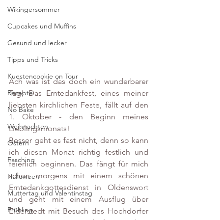
Wikingersommer
Cupcakes und Muffins
Gesund und lecker
Tipps und Tricks
Kuestencookie on Tour
Ach was ist das doch ein wunderbarer 
Tag! Das Erntedankfest, eines meiner 
Rezepte
liebsten kirchlichen Feste, fällt auf den 
No Bake
1. Oktober - den Beginn meines 
Weihnachten
Lieblingsmonats! 
Besser geht es fast nicht, denn so kann 
Ostern
ich diesen Monat richtig festlich und 
Fasching
feierlich beginnen. Das fängt für mich 
schon morgens mit einem schönen 
Halloween
Erntedankgottesdienst in Oldenswort 
Muttertag und Valentinstag
und geht mit einem Ausflug über 
Frühling
Eiderstedt mit Besuch des Hochdorfer 