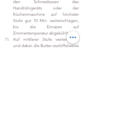
den Schneebesen des 
Handrührgeräts oder der 
Küchenmaschine auf höchster 
Stufe gut 10 Min. weiterschlagen, 
bis die Eimasse auf 
Zimmertemperatur abgekühlt ist. 
Auf mittlerer Stufe weiterrühren 
und dabei die Butter esslöffelweise 
zugeben. 
Ca. 15 Min. auf niedriger Stufe 
weiterschlagen. Die Buttercreme 
sieht zwischendurch geronnen aus. 
Keine Panik! Das gehört so. Immer 
schön weiter schlagen, nach ein 
paar Minuten ist sie wieder glatt. 
Ahornsirup, Kakaopulver und Zimt 
einrühren.
Buttercreme in einen Spritzbeutel 
füllen und die Muffins damit 