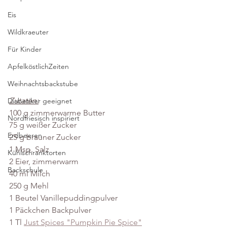
Eis
Wildkraeuter
Für Kinder
ApfelköstlichZeiten
Weihnachtsbackstube
Zutaten:
Diabetiker geeignet
100 g zimmerwarme Butter
Nordfriesisch inspiriert
75 g weißer Zucker
Erdbeeren
25 g brauner Zucker
1 Msp. Salz
Kühlschranktorten
2 Eier, zimmerwarm
Backschule
40 ml Milch
250 g Mehl
1 Beutel Vanillepuddingpulver
1 Päckchen Backpulver
1 Tl 
Just Spices "Pumpkin Pie Spice"