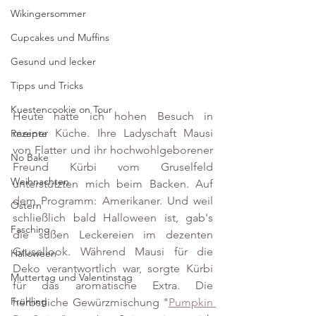
Wikingersommer
Cupcakes und Muffins
Gesund und lecker
Tipps und Tricks
Kuestencookie on Tour
Heute hatte ich hohen Besuch in 
meiner Küche. Ihre Ladyschaft Mausi 
Rezepte
von Flatter und ihr hochwohlgeborener 
No Bake
Freund Kürbi vom Gruselfeld 
Weihnachten
unterstützten mich beim Backen. Auf 
dem Programm: Amerikaner. Und weil 
Ostern
schließlich bald Halloween ist, gab's 
Fasching
die süßen Leckereien im dezenten 
Grusellook. Während Mausi für die 
Halloween
Deko verantwortlich war, sorgte Kürbi 
Muttertag und Valentinstag
für das aromatische Extra. Die 
Frühling
herbstliche Gewürzmischung "
Pumpkin 