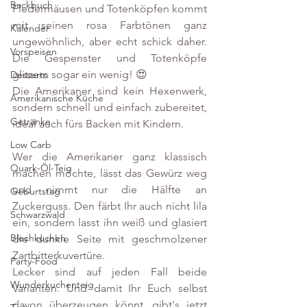
Backbuch
Fledermäusen und Totenköpfen kommt 
mit seinen rosa Farbtönen ganz 
Kalender
ungewöhnlich, aber echt schick daher. 
Vorspeisen
Die Gespenster und Totenköpfe 
glitzern sogar ein wenig! 😍
Desserts
Die Amerikaner sind kein Hexenwerk, 
Amerikanische Küche
sondern schnell und einfach zubereitet, 
Getränke
ideal auch fürs Backen mit Kindern. 
Low Carb
Wer die Amerikaner ganz klassisch 
Quark-Öl-Teig
machen möchte, lässt das Gewürz weg 
und nimmt nur die Hälfte an 
Geburtstag
Zuckerguss. Den färbt Ihr auch nicht lila 
Schwarzwald
ein, sondern lasst ihn weiß und glasiert 
Blechkuchen
die dunkle Seite mit geschmolzener 
Zartbitterkuvertüre.  
Party-Food
Lecker sind auf jeden Fall beide 
Wunderkuchenteig
Varianten. Und damit Ihr Euch selbst 
davon überzeugen könnt, gibt's jetzt 