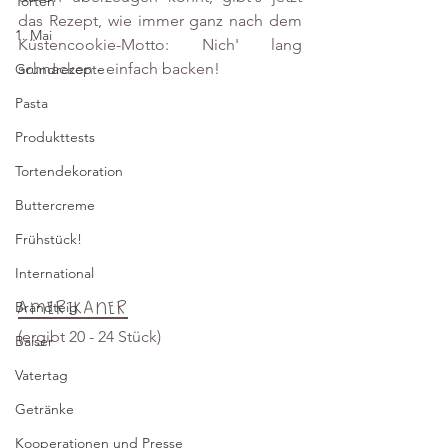
Torten
das Rezept, wie immer ganz nach dem 
1. Mai
Küstencookie-Motto: Nich' lang 
schnacken - einfach backen!
Grundrezepte
Pasta
Produkttests
Tortendekoration
Buttercreme
Frühstück!
International
Amerikaner
Brandteig
(ergibt 20 - 24 Stück)
Baiser
Vatertag
Getränke
Kooperationen und Presse