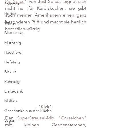
Pie Spice
" von Just Spices eignet sich 
Sommer
nicht nur für Kürbiskuchen, sie gibt 
Herbst
auch meinen Amerikanern einen ganz 
besonderen Pfiff und macht sie herrlich 
Winter
herbstlich-würzig.
Blätterteig
Mürbteig
Haustiere
Hefeteig
Biskuit
Rührteig
Erntedank
Muffins
"Klick"!
Geschenke aus der Küche
Der 
SuperStreusel-Mix "Gruselchen"
Vegan
mit kleinen Gespensterchen, 