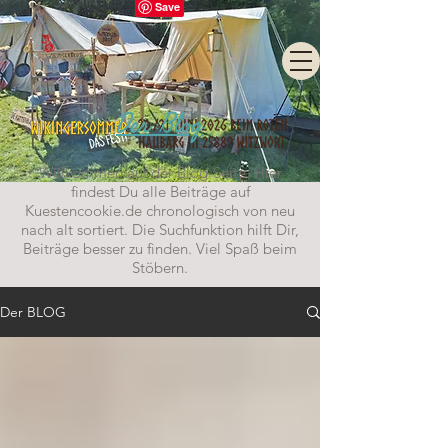
Der Blog
Willkommen auf der Blog-Seite. Hier
findest Du alle Beiträge auf
Kuestencookie.de chronologisch von neu
nach alt sortiert. Die Suchfunktion hilft Dir,
Beiträge besser zu finden. Viel Spaß beim
Stöbern.
Der BLOG