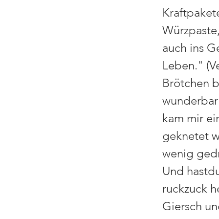
Kraftpakete
Würzpaste,
auch ins G
Leben." (Ve
Brötchen b
wunderbar 
kam mir ei
geknetet w
wenig gedr
Und hastd
ruckzuck he
Giersch un