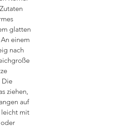
 Zutaten
armes
em glatten
. An einem
eig nach
leichgroße
tze
 Die
as ziehen,
tangen auf
leicht mit
 oder