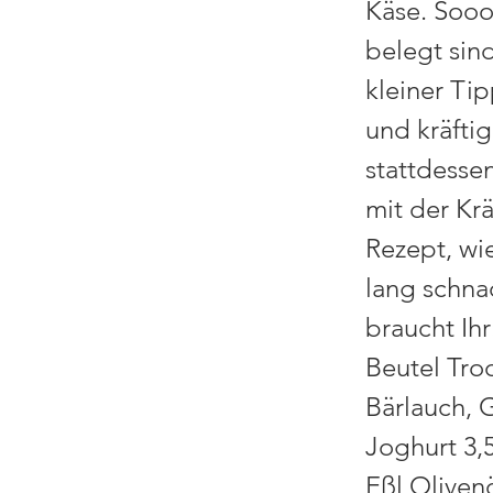
Käse. Sooo
belegt sin
kleiner Ti
und kräfti
stattdessen
mit der Kr
Rezept, wi
lang schna
braucht Ih
Beutel Tro
Bärlauch, 
Joghurt 3,
Eßl Oliven