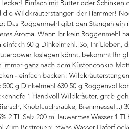
 lecker! Einfach mit Butter oder Schinken 
d die Wildkräuterstangen der Hammer! No
pp: Das Roggenmehl gibt den Stangen ein 
geres Aroma. Wenn Ihr kein Roggenmehl h
 einfach 60 g Dinkelmehl. So, Ihr Lieben, d
äuterpower loslegen könnt, bekommt Ihr gl
e immer ganz nach dem Küstencookie-Mott
cken - einfach backen! Wildkräuterstange
r: 500 g Dinkelmehl 630 50 g Roggenvollko
ckenhefe 1 Handvoll Wildkräuter, grob geha
Giersch, Knoblauchsrauke, Brennnessel...) 3
5% 2 TL Salz 200 ml lauwarmes Wasser 1 Tl
öl Zum Bestreuen: etwas Wasser Haferflock