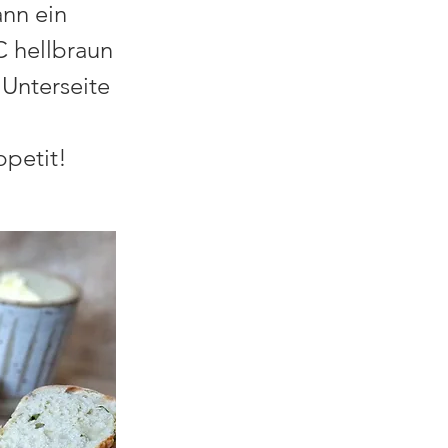
ann ein
C hellbraun
 Unterseite
petit!