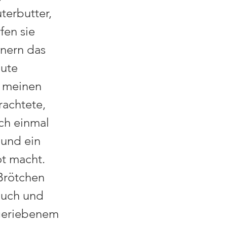
terbutter,
fen sie
inern das
eute
h meinen
achtete,
och einmal
 und ein
t macht.
Brötchen
lauch und
 geriebenem