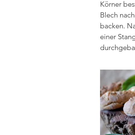
Körner bes
Blech nach
backen. Na
einer Stang
durchgebac