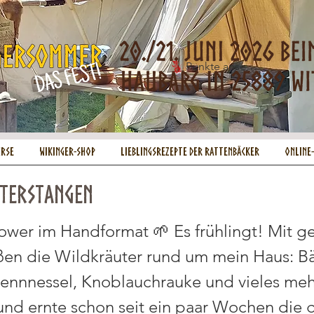
Punkte ansehen
urse
Wikinger-Shop
Lieblingsrezepte der Rattenbäcker
Online
terstangen
ower im Handformat 🌱 Es frühlingt! Mit ge
eßen die Wildkräuter rund um mein Haus: Bä
rennnessel, Knoblauchrauke und vieles mehr
 und ernte schon seit ein paar Wochen die 