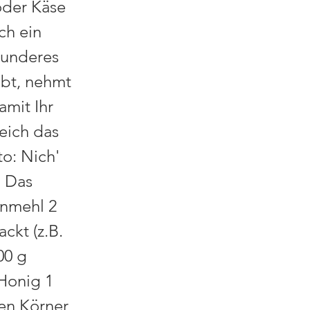
oder Käse
ch ein
runderes
abt, nehmt
amit Ihr
eich das
o: Nich'
n Das
rnmehl 2
ckt (z.B.
00 g
 Honig 1
en Körner