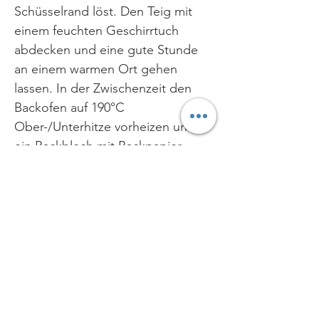
Schüsselrand löst. Den Teig mit
einem feuchten Geschirrtuch
abdecken und eine gute Stunde
an einem warmen Ort gehen
lassen. In der Zwischenzeit den
Backofen auf 190°C
Ober-/Unterhitze vorheizen und
ein Backblech mit Backpapier
auslegen. Die Kräuter waschen
und klein schneiden. Die Saure
Sahne etwas glattrühren. Nach der
Gehzeit den Teig in 6 Portionen
teilen und jede Portion zu einem
etwa 2 cm dicken Fladen formen.
Teigfladen auf das Backblech
legen und mit Saurer Sahne