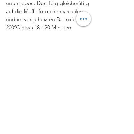
unterheben. Den Teig gleichmäßig
auf die Muffinförmchen verteilen
und im vorgeheizten Backofen bei
200°C etwa 18 - 20 Minuten
goldgelb backen. Aus der Form
nehmen und auf einem
Kuchengitter auskühlen lassen. In
der Zwischenzeit die Sahne für die
Wildkräutermousse steifschlagen.
Den Frischkäse kurz cremig rühren
und unter die Sahne ziehen.
Wildkräuter waschen, trocken
tupfen und fein hacken oder
mahlen. Kräuter unter die
Frischkäsemasse ziehen. Mit Salz
und Pfeffer abschmecken. Guten
Appetit und einen schönen Start in