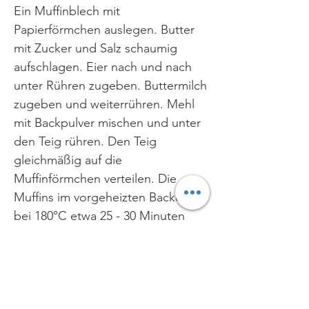
Ein Muffinblech mit
Papierförmchen auslegen. Butter
mit Zucker und Salz schaumig
aufschlagen. Eier nach und nach
unter Rühren zugeben. Buttermilch
zugeben und weiterrühren. Mehl
mit Backpulver mischen und unter
den Teig rühren. Den Teig
gleichmäßig auf die
Muffinförmchen verteilen. Die
Muffins im vorgeheizten Backofen
bei 180°C etwa 25 - 30 Minuten
lang backen. Stäbchenprobe nicht
vergessen! Die fertig gebackenen
Muffins sofort aus der Form auf ein
Kuchengitter setzen und abkühlen