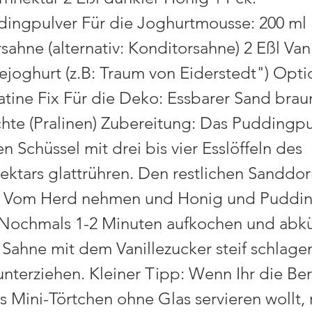
dingpulver Für die Joghurtmousse: 200 ml
ahne (alternativ: Konditorsahne) 2 Eßl Van
ejoghurt (z.B: Traum von Eiderstedt") Optio
atine Fix Für die Deko: Essbarer Sand brau
hte (Pralinen) Zubereitung: Das Puddingpu
en Schüssel mit drei bis vier Esslöffeln des
ktars glattrühren. Den restlichen Sanddor
. Vom Herd nehmen und Honig und Puddin
 Nochmals 1-2 Minuten aufkochen und abk
e Sahne mit dem Vanillezucker steif schlage
unterziehen. Kleiner Tipp: Wenn Ihr die Ber
s Mini-Törtchen ohne Glas servieren wollt, 