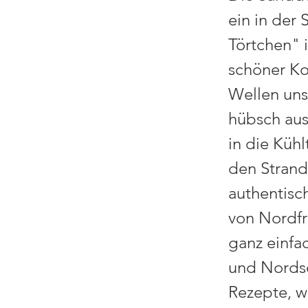
ein in der
Törtchen" i
schöner Ko
Wellen unse
hübsch aus
in die Küh
den Strand
authentisc
von Nordfr
ganz einfa
und Nordse
Rezepte, w