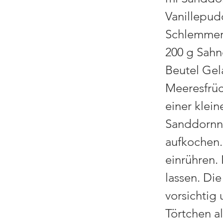
Vanillepud
Schlemmers
200 g Sahn
Beutel Gel
Meeresfrüc
einer klein
Sanddornne
aufkochen
einrühren.
lassen. Di
vorsichtig 
Törtchen al