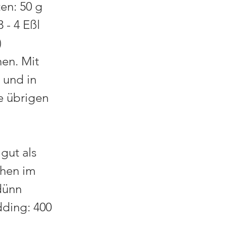
en: 50 g
 - 4 Eßl
)
en. Mit
 und in
ie übrigen
gut als
chen im
 dünn
dding: 400