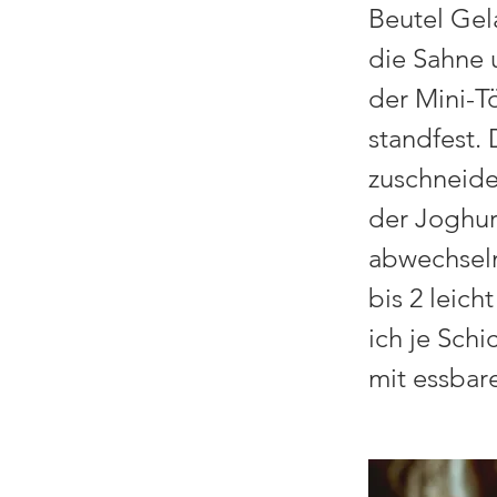
Beutel Gela
die Sahne 
der Mini-T
standfest.
zuschneide
der Joghur
abwechseln
bis 2 leich
ich je Sch
mit essbar