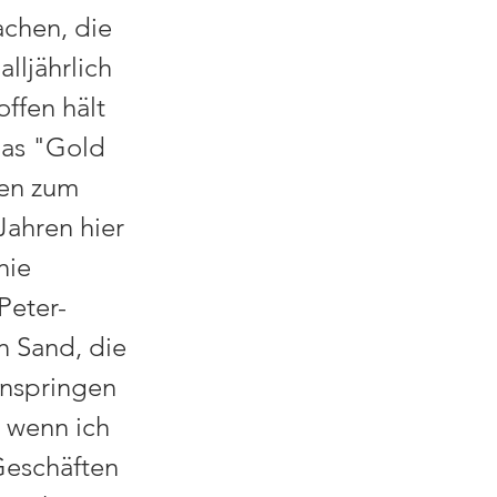
achen, die
lljährlich
ffen hält
das "Gold
ren zum
Jahren hier
nie
Peter-
n Sand, die
einspringen
, wenn ich
Geschäften