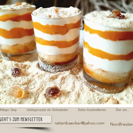
Wikinger-Shop
Lieblingsrezepte der Rattenbäcker
Online-Geschenkkarten
Über uns...
 geht's zum Newsletter
rattenbaecker@yahoo.com
Nordfriesla