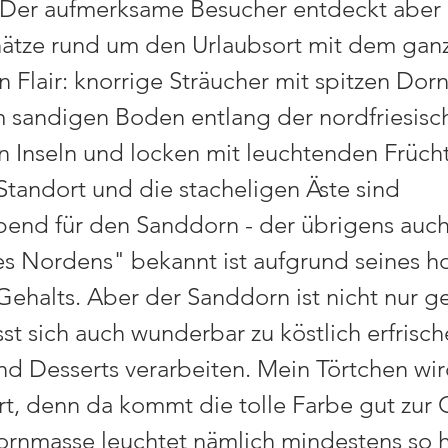
 Der aufmerksame Besucher entdeckt aber
ätze rund um den Urlaubsort mit dem gan
 Flair: knorrige Sträucher mit spitzen Dor
 sandigen Boden entlang der nordfriesisc
n Inseln und locken mit leuchtenden Frücht
 Standort und die stacheligen Äste sind
nd für den Sanddorn - der übrigens auch
es Nordens" bekannt ist aufgrund seines h
Gehalts. Aber der Sanddorn ist nicht nur g
sst sich auch wunderbar zu köstlich erfrisc
nd Desserts verarbeiten. Mein Törtchen wi
ert, denn da kommt die tolle Farbe gut zur 
rnmasse leuchtet nämlich mindestens so h