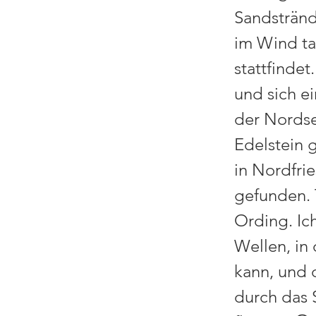
Sandstränd
im Wind ta
stattfinde
und sich e
der Nordse
Edelstein g
in Nordfri
gefunden. 
Ording. Ic
Wellen, in 
kann, und 
durch das 