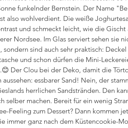
 Sonne funkelnder Bernstein. Der Name "Be
st also wohlverdient. Die weiße Joghurtesa
ntrast und schmeckt leicht, wie die Gischt
rer Nordsee. Im Glas serviert sehen sie ni
, sondern sind auch sehr praktisch: Deckel 
ltasche und schon dürfen die Mini-Leckerei
.😊 Der Clou bei der Deko, damit die Tört
h aussehen: essbarer Sand! Nein, der stam
ieslands herrlichen Sandstränden. Den ka
ch selber machen. Bereit für ein wenig Str
e-Feeling zum Dessert? Dann kommen jet
ie immer ganz nach dem Küstencookie-Mot