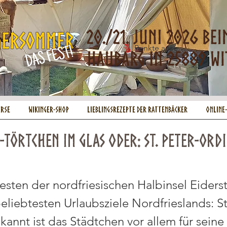
Punkte ansehen
urse
Wikinger-Shop
Lieblingsrezepte der Rattenbäcker
Online
-Törtchen im Glas oder: St. Peter-Ord
sten der nordfriesischen Halbinsel Eiderst
eliebtesten Urlaubsziele Nordfrieslands: St
kannt ist das Städtchen vor allem für seine