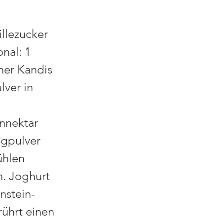
illezucker
nal: 1
ner Kandis
lver in
nnektar
gpulver
ühlen
n. Joghurt
nstein-
rührt einen