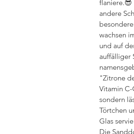
flaniere.
andere Sch
besonderen
wachsen im
und auf de
auffälliger
namensgebe
"Zitrone d
Vitamin C-
sondern lä
Törtchen u
Glas servi
Die Sanddo