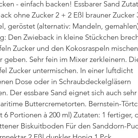
cken - einfach backen! Essbarer Sand Zutat
ack ohne Zucker 2 + 2 Eßl brauner Zucker 3
l, geröstet (alternativ: Mandeln, gemahlen
g: Den Zwieback in kleine Stückchen brech
ffeln Zucker und den Kokosraspeln mischen
r geben. Sehr fein im Mixer zerkleinern. D
fel Zucker untermischen. In einer luftdicht
enen Dose oder in Schraubdeckelgläsern
n. Der essbare Sand eignet sich auch sehr 
aritime Buttercremetorten. Bernstein-Tört
t 6 Portionen à 200 ml) Zutaten: 1 fertiger,
ttener Biskuitboden Für den Sanddorn-Pu
nnektar 2 Eßl dunkler Honig 1 Pck.