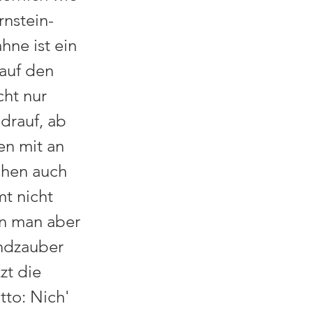
rnstein-
hne ist ein
 auf den
cht nur
drauf, ab
en mit an
chen auch
mt nicht
nn man aber
andzauber
zt die
to: Nich'