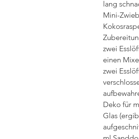
lang schna
Mini-Zwieb
Kokosraspe
Zubereitun
zwei Esslö
einen Mixe
zwei Esslöf
verschloss
aufbewahre
Deko für m
Glas (ergib
aufgeschni
ml Sanddor