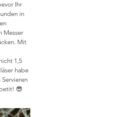
bevor Ihr
tunden in
hen
m Messer
ücken. Mit
icht 1,5
gläser habe
 Servieren
etit! 😎