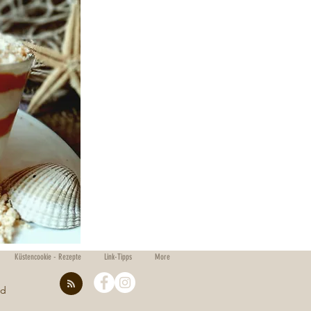
Küstencookie - Rezepte
Link-Tipps
More
nd