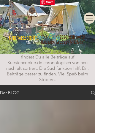
Der Blog
Willkommen auf der Blog-Seite. Hier
findest Du alle Beiträge auf
Kuestencookie.de chronologisch von neu
nach alt sortiert. Die Suchfunktion hilft Dir,
Beiträge besser zu finden. Viel Spaß beim
Stöbern.
Der BLOG