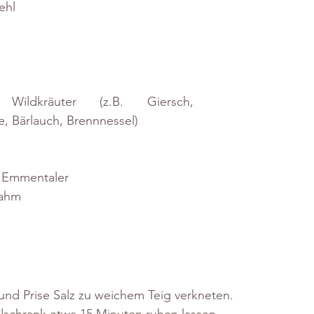
ehl
ildkräuter (z.B. Giersch, 
, Bärlauch, Brennnessel)
r Emmentaler
rahm
 und Prise Salz zu weichem Teig verkneten.