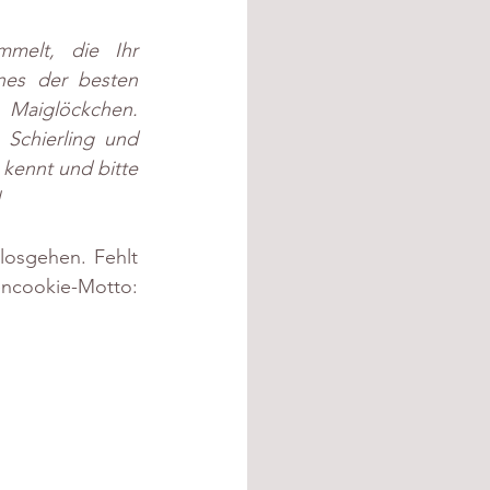
mmelt, die Ihr 
nes der besten 
Maiglöckchen. 
Schierling und 
 kennt und bitte 
!
losgehen. Fehlt 
ncookie-Motto: 