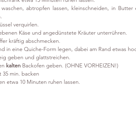
lschrank etwa 15 Minuten ruhen lassen. 
 waschen, abtropfen lassen, kleinschneiden, in Butter
.
üssel verquirlen. 
ebenen Käse und angedünstete Kräuter unterrühren. 
ffer kräftig abschmecken. 
und in eine Quiche-Form legen, dabei am Rand etwas ho
eig geben und glattstreichen. 
en 
kalten
 Backofen geben. (OHNE VORHEIZEN!)
t 35 min. backen  
en etwa 10 Minuten ruhen lassen.