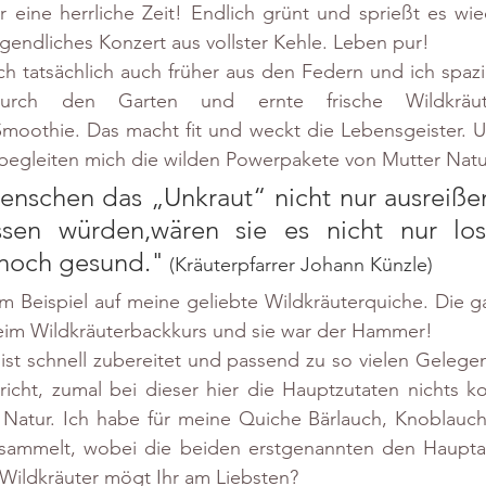
r eine herrliche Zeit! Endlich grünt und sprießt es wied
endliches Konzert aus vollster Kehle. Leben pur! 
ch tatsächlich auch früher aus den Federn und ich spaz
durch den Garten und ernte frische Wildkräut
moothie. Das macht fit und weckt die Lebensgeister. U
begleiten mich die wilden Powerpakete von Mutter Natu
nschen das „Unkraut“ nicht nur ausreißen
ssen würden,wären sie es nicht nur los
noch gesund."
 (Kräuterpfarrer Johann Künzle)
m Beispiel auf meine geliebte Wildkräuterquiche. Die ga
im Wildkräuterbackkurs und sie war der Hammer!
ist schnell zubereitet und passend zu so vielen Gelegen
richt, zumal bei dieser hier die Hauptzutaten nichts ko
 Natur. Ich habe für meine Quiche Bärlauch, Knoblauchs
sammelt, wobei die beiden erstgenannten den Haupta
ildkräuter mögt Ihr am Liebsten?