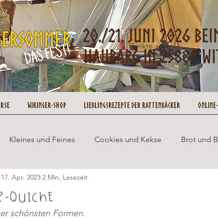
Punkte ansehen
urse
Wikinger-Shop
Lieblingsrezepte der Rattenbäcker
Online
Kleines und Feines
Cookies und Kekse
Brot und 
17. Apr. 2023
2 Min. Lesezeit
Wikingersommer
Cupcakes und Muffins
Gesund 
r-Quiche
iner schönsten Formen.
ookie on Tour
Rezepte
No Bake
Weihnachten