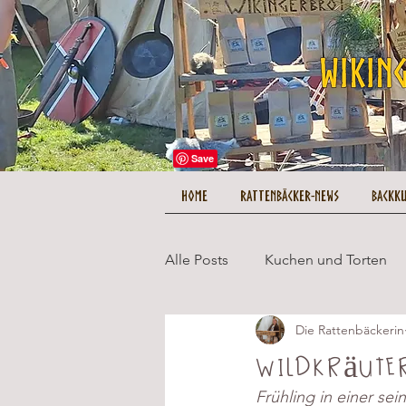
HOME
Rattenbäcker-News
Backk
Alle Posts
Kuchen und Torten
Die Rattenbäckerin
Herzhaftes und Hauptgerichte
Wildkräute
Frühling in einer se
Tipps und Tricks
Kuestenc