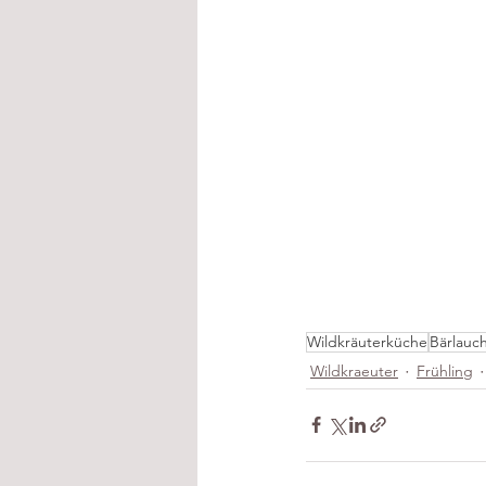
Wildkräuterküche
Bärlauc
Wildkraeuter
Frühling